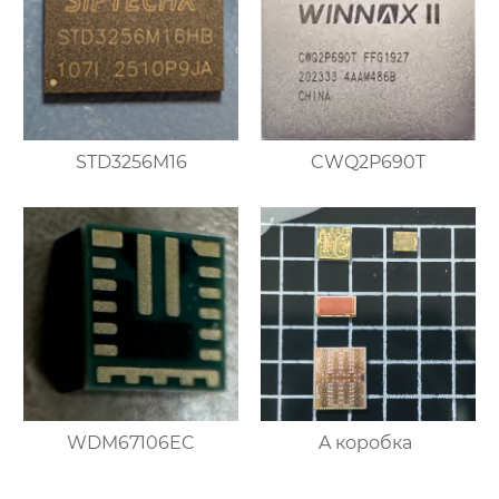
STD3256M16
CWQ2P690T
WDM67106EC
A коробка