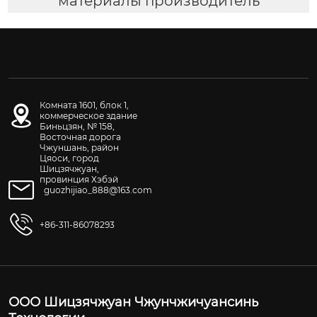
материалы производитель
Комната 1601, блок 1,
коммерческое здание
Биньцзян, № 158,
Восточная дорога
Чжуншань, район
Цяоси, город
Шицзячжуан,
провинция Хэбэй
guozhijiao_888@163.com
+86-311-86078293
ООО Шицзячжуан Чжунчжичуансинь