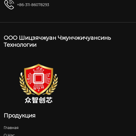
+86-311-86078293
ООО Шицзячжуан Чжунчжичуансинь
Технологии
Продукция
Главная
О Нас