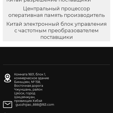
Центральный процессор
оперативная память производитель
Китай электронный блок управления
с частотным преобразователем
поставщики
Комната 1601, блок 1,
коммерческое здание
Биньцзян, № 158,
Восточная дорога
Чжуншань, район
Цяоси, город
Шицзячжуан,
провинция Хэбэй
guozhijiao_888@163.com