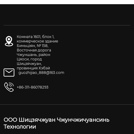
Комната 1601, блок 1,
коммерческое здание
Биньцзян, № 158,
Восточная дорога
Чжуншань, район
Цяоси, город
Шицзячжуан,
провинция Хэбэй
guozhijiao_888@163.com
+86-311-86078293
ООО Шицзячжуан Чжунчжичуансинь
Технологии