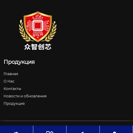
Продукция
Главная
О Нас
Контакты
Новости и обновления
Продукция
Авторское право©ООО Шицзячжуан Чжунчжичуансинь
Технологии