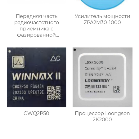
Передняя часть
Усилитель мощности
радиочастотного
ZPA2M30-1000
приемника c
фазированной
антенной решеткой K-
диапазона
CWQ2P50
Процессор Loongson
2K2000