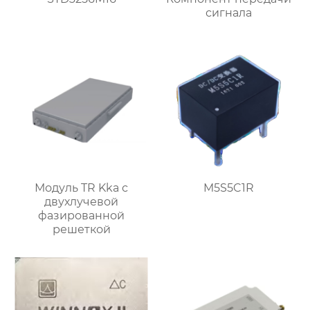
сигнала
Модуль TR Kka с
M5S5C1R
двухлучевой
фазированной
решеткой