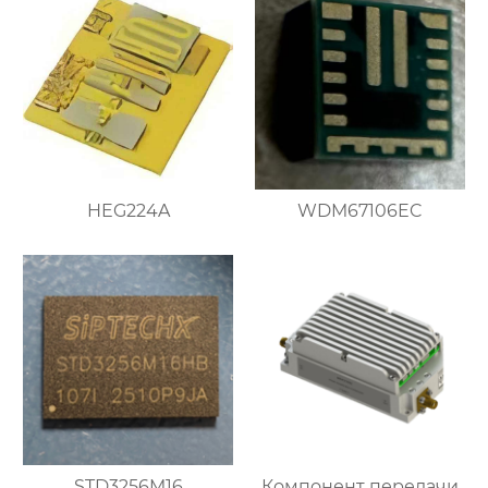
HEG224A
WDM67106EC
STD3256M16
Компонент передачи