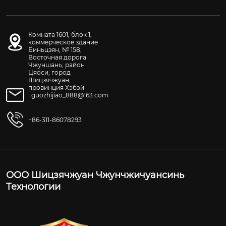
Комната 1601, блок 1,
коммерческое здание
Биньцзян, № 158,
Восточная дорога
Чжуншань, район
Цяоси, город
Шицзячжуан,
провинция Хэбэй
guozhijiao_888@163.com
+86-311-86078293
ООО Шицзячжуан Чжунчжичуансинь
Технологии