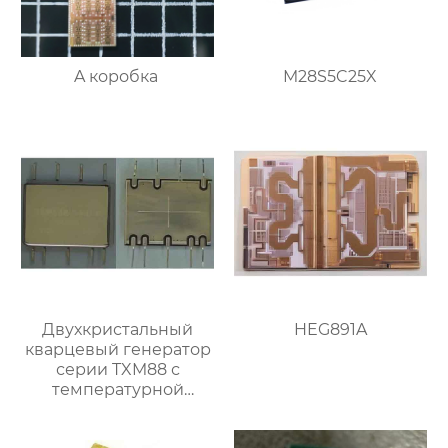
A коробка
M28S5C25X
Двухкристальный
HEG891A
кварцевый генератор
серии TXM88 с
температурной
компенсацией и
защитой от вибраций