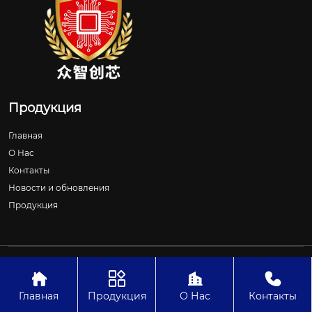
Продукция
Главная
О Нас
Контакты
Новости и обновления
Продукция
Авторское право©ООО Шицзячжуан Чжунчжичуансинь
Технологии




Главная
Продукция
О Нас
Контакты