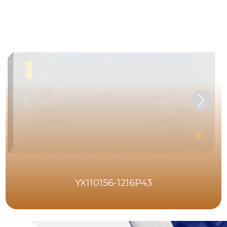
YX110156-1216P43