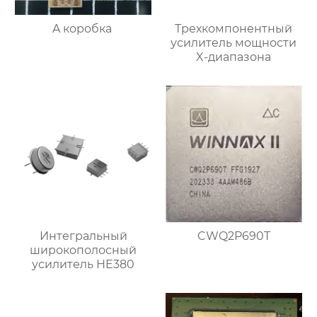
A коробка
Трехкомпонентный
усилитель мощности
X-диапазона
Интегральный
CWQ2P690T
широкополосный
усилитель HE380