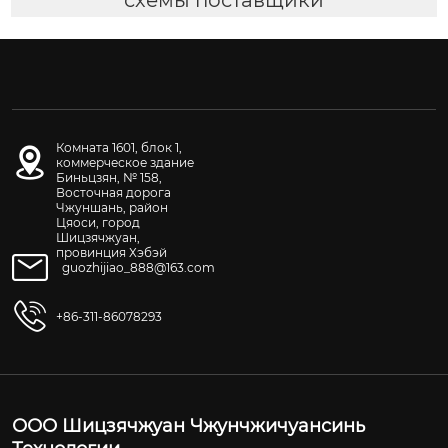
Комната 1601, блок 1,
коммерческое здание
Биньцзян, № 158,
Восточная дорога
Чжуншань, район
Цяоси, город
Шицзячжуан,
провинция Хэбэй
guozhijiao_888@163.com
+86-311-86078293
ООО Шицзячжуан Чжунчжичуансинь