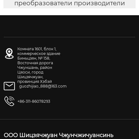
преобразователи производители
Комната 1601, блок 1,
коммерческое здание
Биньцзян, № 158,
Восточная дорога
Чжуншань, район
Цяоси, город
Шицзячжуан,
провинция Хэбэй
guozhijiao_888@163.com
+86-311-86078293
ООО Шицзячжуан Чжунчжичуансинь