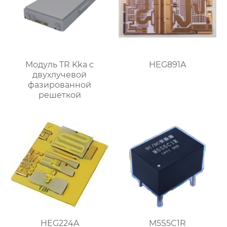
Модуль TR Kka с
HEG891A
двухлучевой
фазированной
решеткой
HEG224A
M5S5C1R