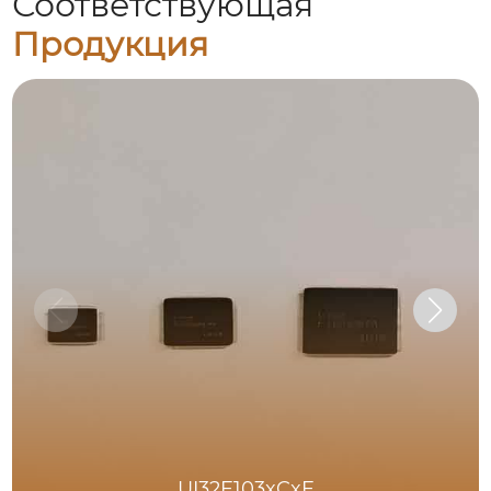
Соответствующая
Продукция
UI32E103xCxE