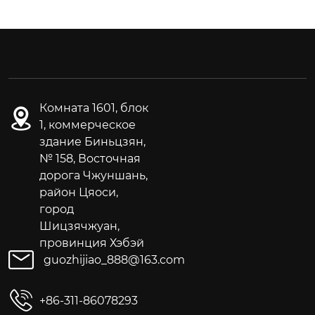
Комната 1601, блок
1, коммерческое
здание Биньцзян,
№ 158, Восточная
дорога Чжуншань,
район Цяоси,
город
Шицзячжуан,
провинция Хэбэй
guozhijiao_888@163.com
+86-311-86078293