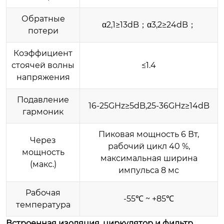
Обратные
α2,1≥13dB；α3,2≥24dB；
потери
Коэффициент
стоячей волны
≤1.4
напряжения
Подавление
16-25GHz≥5dB,25-36GHz≥14dB
гармоник
Пиковая мощность 6 Вт,
Через
рабочий цикл 40 %,
мощность
максимальная ширина
(макс.)
импульса 8 мс
Рабочая
-55℃ ~ +85℃
температура
Встроенная изоляция, циркулятор и фильтр