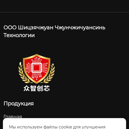
ООО Шицзячжуан Чжунчжичуансинь
Технологии
Продукция
Главная
О Нас
Мы используем файлы cookie для улучшения