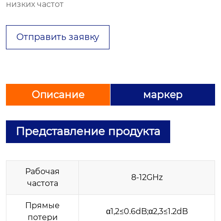
низких частот
Отправить заявку
Описание
маркер
Представление продукта
Рабочая
8-12GHz
частота
Прямые
α1,2≤0.6dB;α2,3≤1.2dB
потери