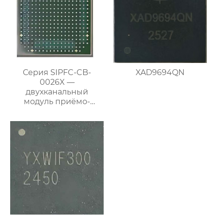
Серия SIPFC-CB-
XAD9694QN
0026X —
двухканальный
модуль приёмо-
передающего
преобразования
частоты