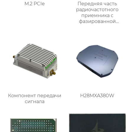
M.2 PCIe
Передняя часть
радиочастотного
приемника c
фазированной
антенной решеткой K-
диапазона
Компонент передачи
H28MXA380W
сигнала