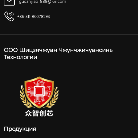
guozhijiao_888@163.com
+86-311-86078293
ООО Шицзячжуан Чжунчжичуансинь
Технологии
Продукция