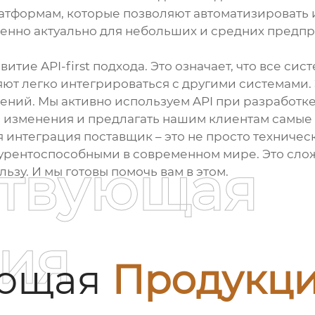
латформам, которые позволяют автоматизировать
енно актуально для небольших и средних предпр
тие API-first подхода. Это означает, что все с
ют легко интегрироваться с другими системами. 
ий. Мы активно используем API при разработке
на изменения и предлагать нашим клиентам самы
я интеграция поставщик
– это не просто техничес
нкурентоспособными в современном мире. Это сло
ствующая
зу. И мы готовы помочь вам в этом.
ия
ующая
Продукц