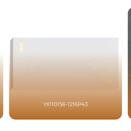
YX110156-1216P43