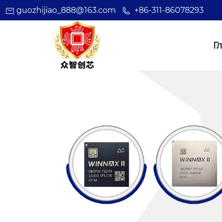
guozhijiao_888@163.com
+86-311-86078293
Г