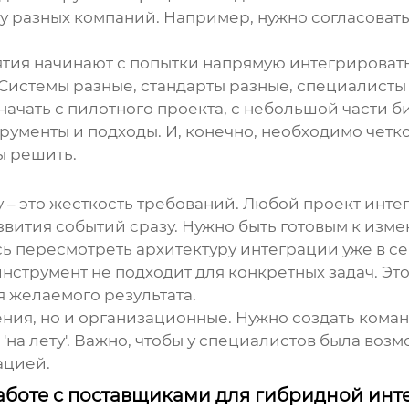
у разных компаний. Например, нужно согласовать
ятия начинают с попытки напрямую интегрировать 
истемы разные, стандарты разные, специалисты 
начать с пилотного проекта, с небольшой части 
ументы и подходы. И, конечно, необходимо четк
ы решить.
 – это жесткость требований. Любой проект инте
вития событий сразу. Нужно быть готовым к изме
ь пересмотреть архитектуру интеграции уже в се
нструмент не подходит для конкретных задач. Эт
я желаемого результата.
ния, но и организационные. Нужно создать команд
а лету'. Важно, чтобы у специалистов была возмо
ацией.
аботе с поставщиками для гибридной инт