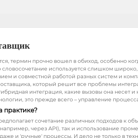
ставщик
жется, термин прочно вошел в обиход, особенно ко
о словосочетание используется слишком широко, 
ием и совместной работой разных систем и компан
поставщика, который решит все проблемы интегра
гибридная интеграция
, какие вызовы она несет и
нологии, это прежде всего – управление процес
а практике?
едполагает сочетание различных подходов к объ
например, через API), так и использование пром
гда даже и 'ручные' процессы. И дело не только в те