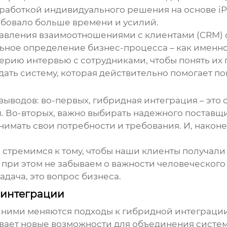
зработкой индивидуального решения на основе i
ебовало больше времени и усилий.
равления взаимоотношениями с клиентами (CRM) 
ьное определение бизнес-процесса – как именно
ерию интервью с сотрудниками, чтобы понять их
дать систему, которая действительно помогает п
 выводов: во-первых,
гибридная интеграция
– это
. Во-вторых, важно выбирать надежного поставщи
нимать свои потребности и требования. И, након
 стремимся к тому, чтобы наши клиенты получали
при этом не забываем о важности человеческого ф
адача, это вопрос бизнеса.
 интеграции
с ними меняются подходы к
гибридной интеграци
ывает новые возможности для объединения систем 