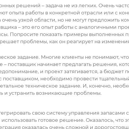
ионных решений
– задача не из легких. Очень час
меют опыта работы в конкретной отрасли или с ко
 очень узкой области, но не могут предложить к
вщика – это его опыт работы с аналогичными про
йсы. Попросите показать примеры выполненных п
 решает проблемы, как он реагирует на изменения
еское задание. Многие клиенты не понимают, что
е – поставщик начинает предлагать решения, кот
 недопонимание, и проект затягивается, а бюджет 
 с поставщиком, необходимо провести тщательны
детальное техническое задание. И, конечно, нео
ть и устранить возникающие проблемы.
нтегрировать свою систему управления запасами 
использовать готовое решение. Оказалось, что э
еграция оказалась очень сложной и дорогостоящ