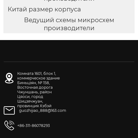
Китай размер корпуса
Ведущий схемы микросхем
производители
Комната 1601, блок 1,
коммерческое здание
Биньцзян, № 158,
Восточная дорога
Чжуншань, район
Цяоси, город
Шицзячжуан,
провинция Хэбэй
guozhijiao_888@163.com
+86-311-86078293