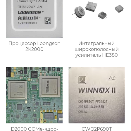
Процессор Loongson
Интегральный
2K2000
широкополосный
усилитель HE380
D2000 COMe-ядро-
CWQ2P690T