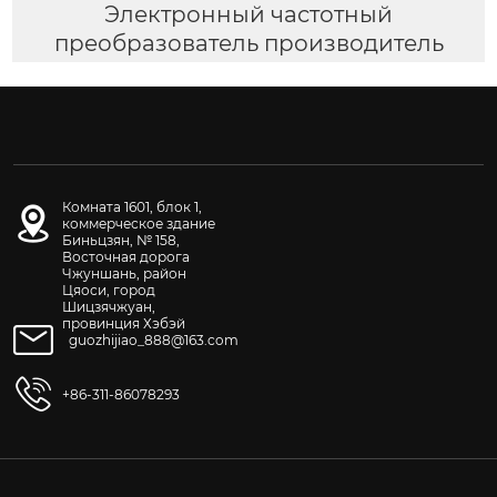
Электронный частотный
преобразователь производитель
Комната 1601, блок 1,
коммерческое здание
Биньцзян, № 158,
Восточная дорога
Чжуншань, район
Цяоси, город
Шицзячжуан,
провинция Хэбэй
guozhijiao_888@163.com
+86-311-86078293