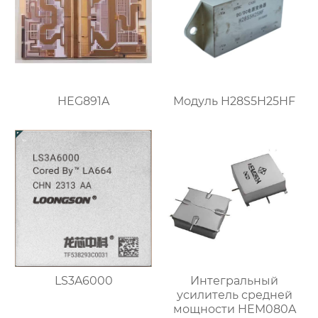
HEG891A
Модуль H28S5H25HF
LS3A6000
Интегральный
усилитель средней
мощности HEM080A