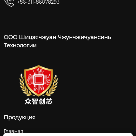
+86-311-86078293
ООО Шицзячжуан Чжунчжичуансинь
Технологии
Продукция
Главная