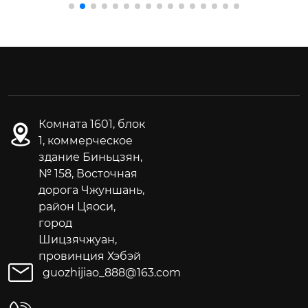
Комната 1601, блок
1, коммерческое
здание Биньцзян,
№ 158, Восточная
дорога Чжуншань,
район Цяоси,
город
Шицзячжуан,
провинция Хэбэй
guozhijiao_888@163.com