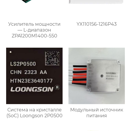
Усилитель мощности
YX110156-1216P43
— L-диапазон
ZPA1200M1400-550
Система на кристалле
Модульный источник
(SoC) Loongson 2P0500
питания