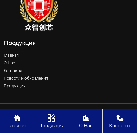
Продукция
Главная
О Нас
Контакты
Новости и обновления
Продукция
Авторское право©ООО Шицзячжуан Чжунчжичуансинь
Технологии




Главная
Продукция
О Нас
Контакты