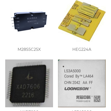
M28S5C25X
HEG224A