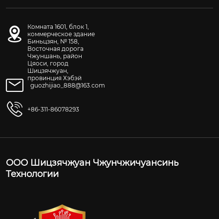
Комната 1601, блок 1,
коммерческое здание
Биньцзян, № 158,
Восточная дорога
Чжуншань, район
Цяоси, город
Шицзячжуан,
провинция Хэбэй
guozhijiao_888@163.com
+86-311-86078293
ООО Шицзячжуан Чжунчжичуансинь
Технологии