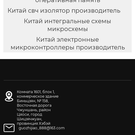
Китай свч изолятор производитель
Китай интегральные схемы
микросхемы
Китай электронные
микроконтроллеры производитель
Комната 1601, блок 1,
коммерческое здание
Биньцзян, № 158,
Восточная дорога
Чжуншань, район
Цяоси, город
Шицзячжуан,
провинция Хэбэй
guozhijiao_888@163.com