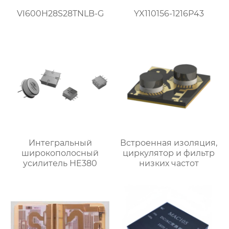
VI600H28S28TNLB-G
YX110156-1216P43
Интегральный
Встроенная изоляция,
широкополосный
циркулятор и фильтр
усилитель HE380
низких частот