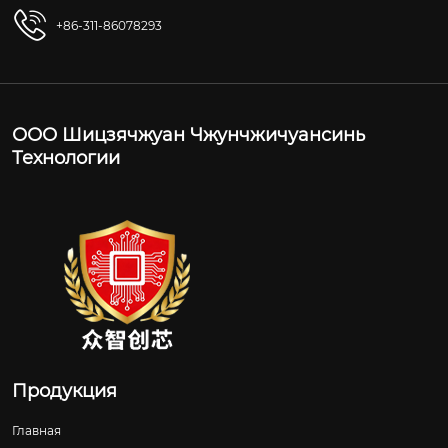
+86-311-86078293
ООО Шицзячжуан Чжунчжичуансинь
Технологии
Продукция
Главная