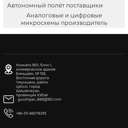
Автономный полёт поставщики
Аналоговые и цифровые
микросхемы производитель
Комната 1601, блок 1,
коммерческое здание
Биньцзян, № 158,
Восточная дорога
Чжуншань, район
Цяоси, город
Шицзячжуан,
провинция Хэбэй
guozhijiao_888@163.com
+86-311-86078293