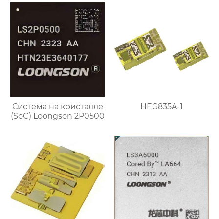
Система на кристалле
HEG835A-1
(SoC) Loongson 2P0500