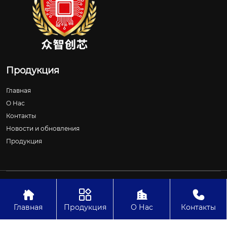
Продукция
Главная
О Нас
Контакты
Новости и обновления
Продукция
Авторское право©ООО Шицзячжуан Чжунчжичуансинь
Технологии




Главная
Продукция
О Нас
Контакты