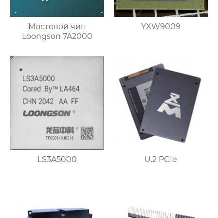
Мостовой чип
YXW9009
Loongson 7A2000
LS3A5000
U.2 PCIe