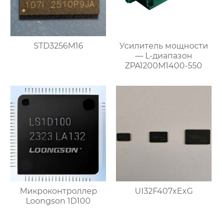
STD3256M16
Усилитель мощности
— L-диапазон
ZPA1200M1400-550
Микроконтроллер
UI32F407xExG
Loongson 1D100