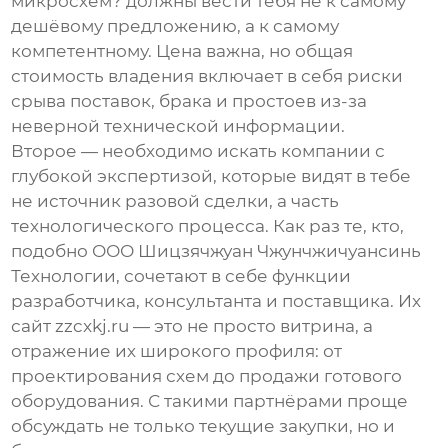
микросхем? должны вести тебя не к самому
дешёвому предложению, а к самому
компетентному. Цена важна, но общая
стоимость владения включает в себя риски
срыва поставок, брака и простоев из-за
неверной технической информации.
Второе — необходимо искать компании с
глубокой экспертизой, которые видят в тебе
не источник разовой сделки, а часть
технологического процесса. Как раз те, кто,
подобно
ООО Шицзячжуан Чжунчжичуансинь
Технологии
, сочетают в себе функции
разработчика, консультанта и поставщика. Их
сайт
zzcxkj.ru
— это не просто витрина, а
отражение их широкого профиля: от
проектирования схем до продажи готового
оборудования. С такими партнёрами проще
обсуждать не только текущие закупки, но и