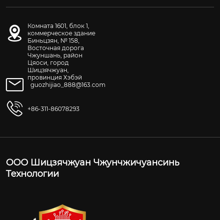
Комната 1601, блок 1,
коммерческое здание
Биньцзян, № 158,
Восточная дорога
Чжуншань, район
Цяоси, город
Шицзячжуан,
провинция Хэбэй
guozhijiao_888@163.com
+86-311-86078293
ООО Шицзячжуан Чжунчжичуансинь
Технологии