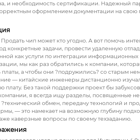
ина, и необходимость сертификации. Надежный па
 корректным оформлением документации на свою 
ция
 Продать чип может кто угодно. А вот помочь инт
од конкретные задачи, провести удаленную отлад
енной как
услуги по интеграции информационных
изации, мы как раз обратились к компании, кото
ь платы, а чтобы они ?подружились? со старым н
ание
— китайские инженеры дистанционно изучал
ю плату. Без такой поддержки проект бы забуксов
компании, я всегда ищу разделы, посвященные не
е ?технический обмен, передачу технологий и п
мы, — это намекает на возможную глубину подход
аже каверзные вопросы по своему техзаданию.
бражения