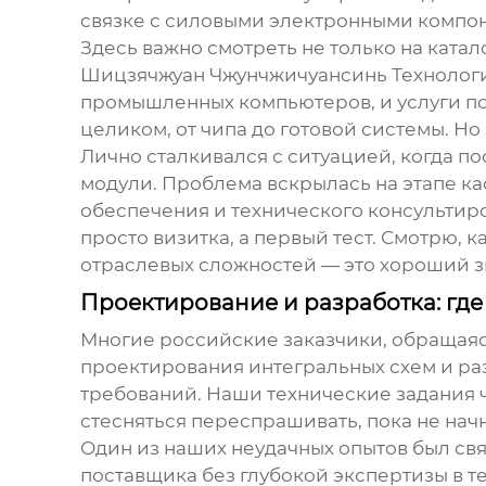
связке с силовыми электронными компон
Здесь важно смотреть не только на катал
Шицзячжуан Чжунчжичуансинь Технолог
промышленных компьютеров, и услуги по 
целиком, от чипа до готовой системы. Но
Лично сталкивался с ситуацией, когда п
модули. Проблема вскрылась на этапе к
обеспечения
и технического консультиров
просто визитка, а первый тест. Смотрю, 
отраслевых сложностей — это хороший з
Проектирование и разработка: гд
Многие российские заказчики, обращаясь
проектирования интегральных схем и ра
требований. Наши технические задания ч
стесняться переспрашивать, пока не начн
Один из наших неудачных опытов был свя
поставщика без глубокой экспертизы в
т