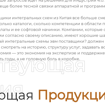
ьше запросов идет на решения для Индустрии 4.0:
 еще более тесной связки аппаратной и программ
щики интегральных схем
из Китая все больше см
олько каталоги, сколько компетенции в области п
латы и ее софтовой начинки. Компании, которые 
ии
согласно своему описанию, имеют хорошие ша
тай интегральные схемы эвм поставщики? должен п
смотреть на историю, структуру услуг, задавать 
ономия — это экономия на экспертизе и поддержке
ствующая
ь годы, а не головную боль в коробке.
ия
ующая
Продукц