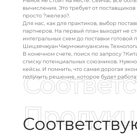
Рынок не стоит на месте. Сейчас все бол
вычисления. Это требует от поставщиков
просто ?железо?.
Для нас, как для практиков, выбор
постав
партнеров. На первый план выходят не ст
интегральных схем
до поставки готовой п
Шицзячжуан Чжунчжичуансинь Технолог
В конечном счете, поиск по запросу ?Ки
списку потенциальных союзников. Нужно 
кейсы. И помнить, что самая дорогая эк
Соответ
получить решение, которое будет работат
Продукц
Соответств