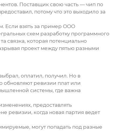
ентов. Поставщик свою часть — чип по
едоставил, потому что это выходило за
. Если взять за пример
ООО
тегральных схем разработку программного
а связка, которая потенциально
 разрывая проект между пятью разными
 выбрал, оплатил, получил. Но в
то обновляют ревизии плат или
омышленной системы, где важна
 изменениях, предоставлять
не ревизии, когда новая партия ведет
ммируемые, могут попадать под разные