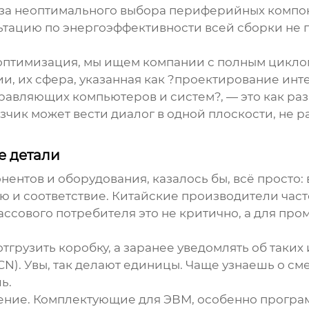
-за неоптимального выбора периферийных компон
тацию по энергоэффективности всей сборки не пр
 оптимизация, мы ищем компании с полным циклом
ии
, их сфера, указанная как ?проектирование ин
вляющих компьютеров и систем?, — это как раз т
азчик может вести диалог в одной плоскости, не
е детали
нентов и оборудования
, казалось бы, всё просто:
ю и соответствие. Китайские производители час
ассового потребителя это не критично, а для пр
тгрузить коробку, а заранее уведомлять об таких
). Увы, так делают единицы. Чаще узнаешь о сме
ь.
ение. Комплектующие для
ЭВМ
, особенно програ