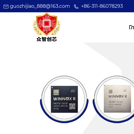
guozhijiao_888@163.com
+86-311-86078293
Г