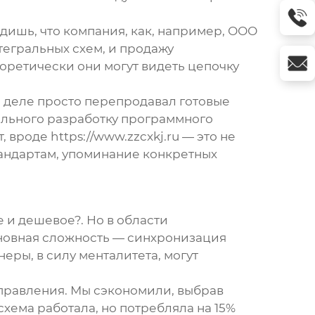
идишь, что компания, как, например,
ООО
тегральных схем, и продажу
еоретически они могут видеть цепочку
а деле просто перепродавал готовые
ального
разработку программного
 вроде https://www.zzcxkj.ru — это не
стандартам, упоминание конкретных
 и дешевое?. Но в области
сновная сложность — синхронизация
еры, в силу менталитета, могут
управления. Мы сэкономили, выбрав
, схема работала, но потребляла на 15%