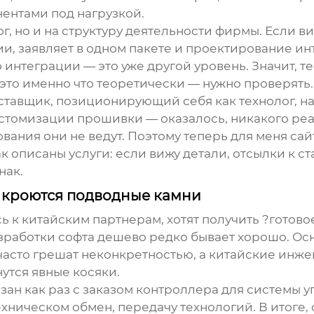
ентами под нагрузкой.
ог, но и на структуру деятельности фирмы. Если в
ии
, заявляет в одном пакете и проектирование ин
интеграции — это уже другой уровень. Значит, т
 это именно что теоретически — нужно проверять.
оставщик, позиционирующий себя как технолог, н
астомизации прошивки — оказалось, никакого ре
ания они не ведут. Поэтому теперь для меня сайт,
как описаны услуги: если вижу детали, отсылки к 
нак.
е кроются подводные камни
 к китайским партнерам, хотят получить ?готовое
зработки софта дешево редко бывает хорошо. О
асто грешат неконкретностью, а китайские инжен
утся явные косяки.
зан как раз с заказом контроллера для системы 
ехническом обмен, передачу технологий
. В итоге