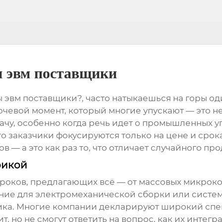
ы эвм поставщики
эвм поставщики?, часто натыкаешься на горы од
ючевой момент, который многие упускают — это не
дачу, особенно когда речь идет о промышленных 
 заказчики фокусируются только на цене и срока
— а это как раз то, что отличает случайного про
фикой
роков, предлагающих всё — от массовых микрокон
ние для электромеханической сборки или систем
ика. Многие компании декларируют широкий спект
, но не смогут ответить на вопрос, как их
интегр