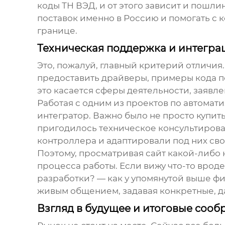
коды ТН ВЭД, и от этого зависит и пошл
поставок именно в Россию и помогать с
границе.
Техническая поддержка и интегра
Это, пожалуй, главный критерий отличия.
предоставить драйверы, примеры кода п
это касается сферы деятельности, заявл
Работая с одним из проектов по автомат
интегратор. Важно было не просто купит
пригодилось
техническое консультиров
контроллера и адаптировали под них сво
Поэтому, просматривая сайт какой-либо 
процесса работы. Если вижу что-то врод
разработки? — как у упомянутой выше фир
живым общением, задавая конкретные, д
Взгляд в будущее и итоговые соо