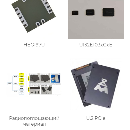
HEG197U
UI32E103xCxE
Радиопоглощающий
U.2 PCIe
материал