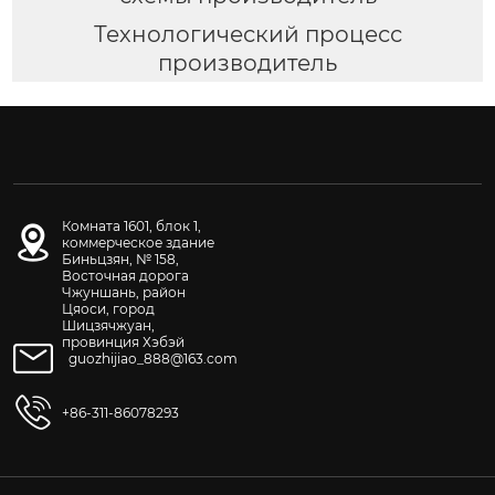
Технологический процесс
производитель
Комната 1601, блок 1,
коммерческое здание
Биньцзян, № 158,
Восточная дорога
Чжуншань, район
Цяоси, город
Шицзячжуан,
провинция Хэбэй
guozhijiao_888@163.com
+86-311-86078293