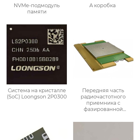
NVMe-подмодуль
A коробка
памяти
Система на кристалле
Передняя часть
(SoC) Loongson 2P0300
радиочастотного
приемника c
фазированной
антенной решеткой K-
диапазона