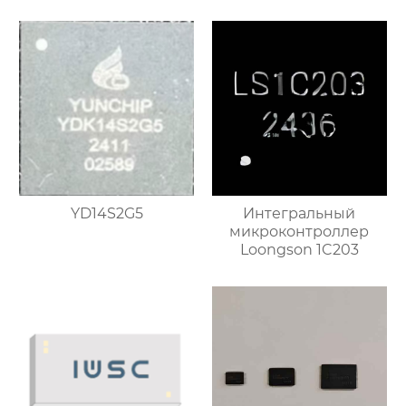
YD14S2G5
Интегральный
микроконтроллер
Loongson 1C203