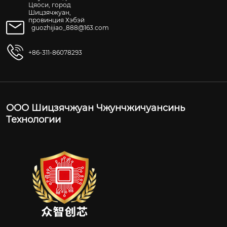
Цяоси, город
Шицзячжуан,
провинция Хэбэй
guozhijiao_888@163.com
+86-311-86078293
ООО Шицзячжуан Чжунчжичуансинь
Технологии