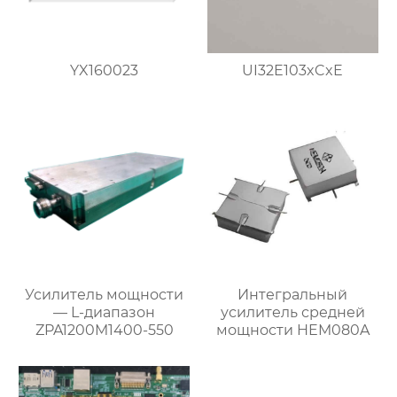
YX160023
UI32E103xCxE
Усилитель мощности
Интегральный
— L-диапазон
усилитель средней
ZPA1200M1400-550
мощности HEM080A