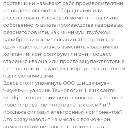
поставщики называют себя производителями,
но на деле являются сборщиками или
реселлерами. Ключевой момент — наличие
собственного цикла производства кварцевых
резонаторов или, как минимум, глубокой
калибровки и компенсации. Я потратил не
одну неделю, пытаясь выяснить у различных
компаний, контролируют ли они процесс
старения кварца или просто закупают готовые
резонаторы и пакуют их в корпус. Часто ответы
были уклончивыми.
Здесь стоит упомянуть
ООО Шицзячжуан
Чжунчжичуансинь Технологии
. На их сайте
zzcxkj.ru
в описании деятельности заявлены ?
проектирование интегральных схем? и ?
продажа силовых электронных компонентов?.
Это сразу наводит на мысль о возможной
компетенции не просто в торговле, а в