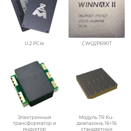
U.2 PCIe
CWQ2P690T
Электронный
Модуль TR Ku-
трансформатор и
диапазона, 16×16
индуктор
стандартных