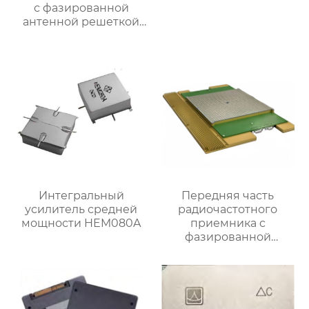
с фазированной
антенной решеткой
Ка-диапазона
Интегральный
Передняя часть
усилитель средней
радиочастотного
мощности HEM080A
приемника c
фазированной
антенной решеткой K-
диапазона