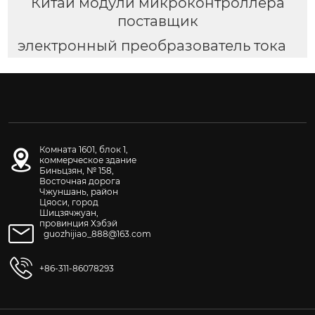
Китай модули микроконтроллера
поставщик
электронный преобразователь тока
Комната 1601, блок 1,
коммерческое здание
Биньцзян, № 158,
Восточная дорога
Чжуншань, район
Цяоси, город
Шицзячжуан,
провинция Хэбэй
guozhijiao_888@163.com
+86-311-86078293