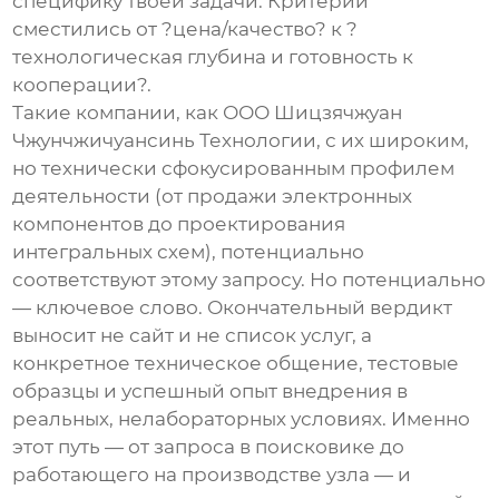
специфику твоей задачи. Критерии
сместились от ?цена/качество? к ?
технологическая глубина и готовность к
кооперации?.
Такие компании, как ООО Шицзячжуан
Чжунчжичуансинь Технологии, с их широким,
но технически сфокусированным профилем
деятельности (от
продажи электронных
компонентов
до
проектирования
интегральных схем
), потенциально
соответствуют этому запросу. Но потенциально
— ключевое слово. Окончательный вердикт
выносит не сайт и не список услуг, а
конкретное техническое общение, тестовые
образцы и успешный опыт внедрения в
реальных, нелабораторных условиях. Именно
этот путь — от запроса в поисковике до
работающего на производстве узла — и