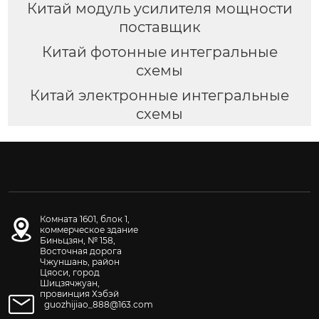
Китай модуль усилителя мощности
поставщик
Китай фотонные интегральные
схемы
Китай электронные интегральные
схемы
Комната 1601, блок 1,
коммерческое здание
Биньцзян, № 158,
Восточная дорога
Чжуншань, район
Цяоси, город
Шицзячжуан,
провинция Хэбэй
guozhijiao_888@163.com