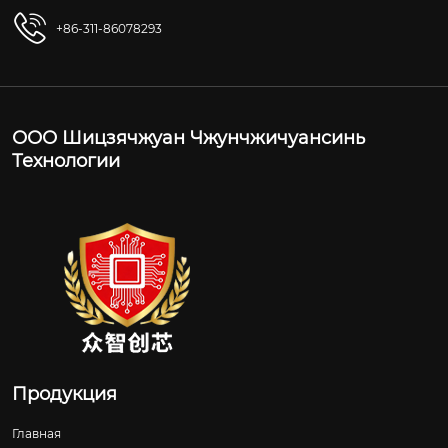
+86-311-86078293
ООО Шицзячжуан Чжунчжичуансинь
Технологии
Продукция
Главная