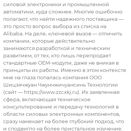
силовой электроники и промышленной
автоматики, куда сложнее. Многие ошибочно
полагают, что найти надежного поставщика —
это просто вопрос выбора из списка на
Alibaba. На деле, ключевой вызов — отличить
компании, которые действительно
занимаются
разработкой и техническим
развитием
, от тех, кто лишь перепродает
стандартные OEM-модули, даже не вникая в
принципы их работы. Именно в этом контексте
мне на глаза попалась компания ООО
Шицзячжуан Чжунчжичуансинь Технологии
(сайт — https://www.zzcxkj.ru). Их заявленная
сфера, включающая
техническое
консультирование
и
передачу технологий
в
области силовых электронных компонентов,
сразу намекает на более глубокий подход, что
и сподвигло на более пристальное изучение.