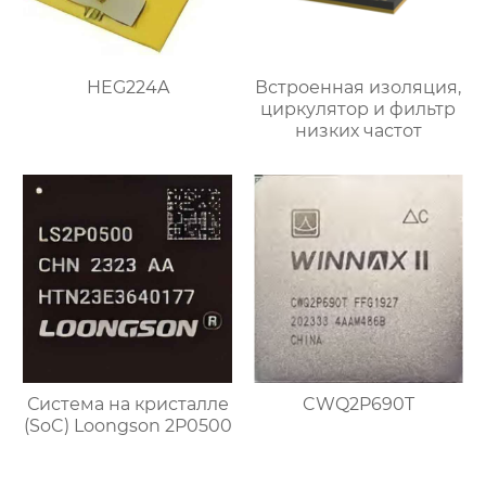
HEG224A
Встроенная изоляция,
циркулятор и фильтр
низких частот
Система на кристалле
CWQ2P690T
(SoC) Loongson 2P0500