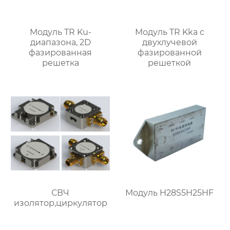
Модуль TR Ku-
Модуль TR Kka с
диапазона, 2D
двухлучевой
фазированная
фазированной
решетка
решеткой
СВЧ
Модуль H28S5H25HF
изолятор,циркулятор