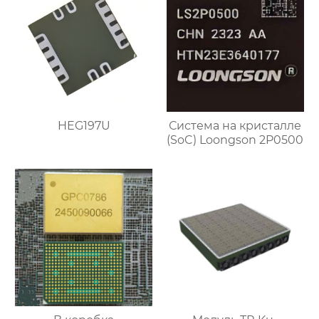
HEG197U
Система на кристалле
(SoC) Loongson 2P0500