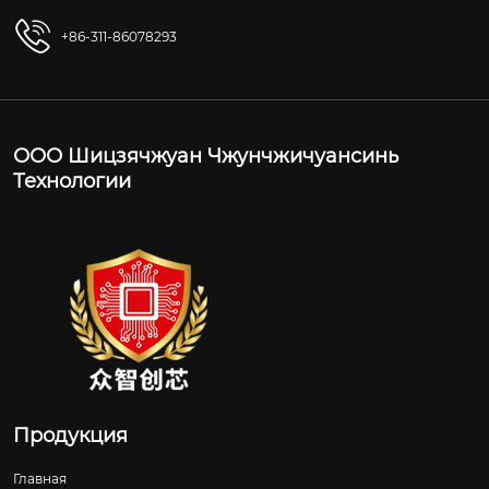
+86-311-86078293
ООО Шицзячжуан Чжунчжичуансинь
Технологии
Продукция
Главная