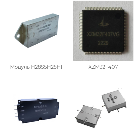
Модуль H28S5H25HF
XZM32F407