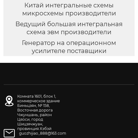
Китай интегральные схемы
микросхемы производители
Ведущий большая интегральная
схема эвм производители
Генератор на операционном
усилителе поставщики
Комната 1601, блок 1,
коммерческое здание
Биньцзян, № 158,
Восточная дорога
Чжуншань, район
Цяоси, город
Шицзячжуан,
провинция Хэбэй
guozhijiao_888@163.com