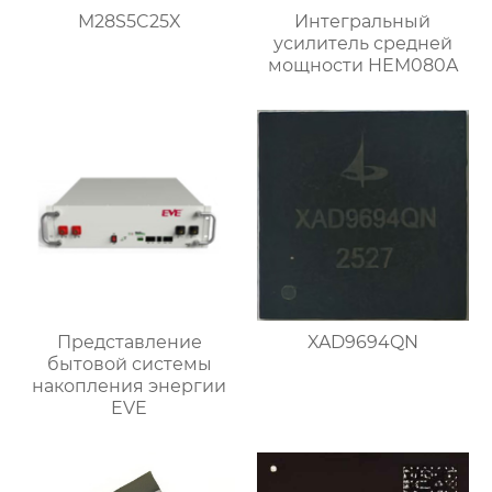
M28S5C25X
Интегральный
усилитель средней
мощности HEM080A
Представление
XAD9694QN
бытовой системы
накопления энергии
EVE