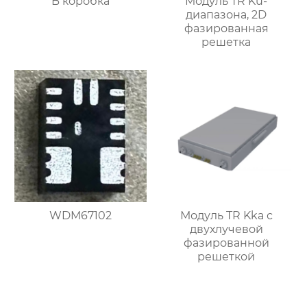
B коробка
Модуль TR Ku-
диапазона, 2D
фазированная
решетка
WDM67102
Модуль TR Kka с
двухлучевой
фазированной
решеткой