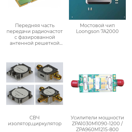
Передняя часть
Мостовой чип
передачи радиочастот
Loongson 7A2000
с фазированной
антенной решеткой
Ка-диапазона
СВЧ
Усилители мощности
изолятор,циркулятор
ZPA1030M1090-1200 /
ZPA960M1215-800