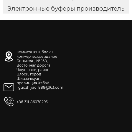
Электронные буферы производитель
Комната 1601, блок 1,
коммерческое здание
Биньцзян, № 158,
Восточная дорога
Чжуншань, район
Цяоси, город
Шицзячжуан,
провинция Хэбэй
guozhijiao_888@163.com
+86-311-86078293