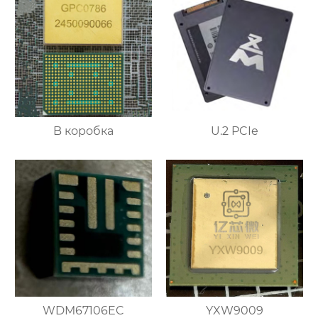
B коробка
U.2 PCIe
WDM67106EC
YXW9009