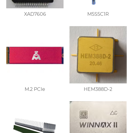
XAD7606
M5S5C1R
M.2 PCIe
HEM388D-2