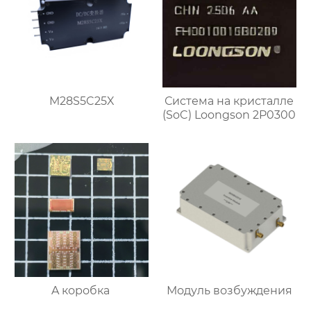
M28S5C25X
Система на кристалле
(SoC) Loongson 2P0300
A коробка
Модуль возбуждения