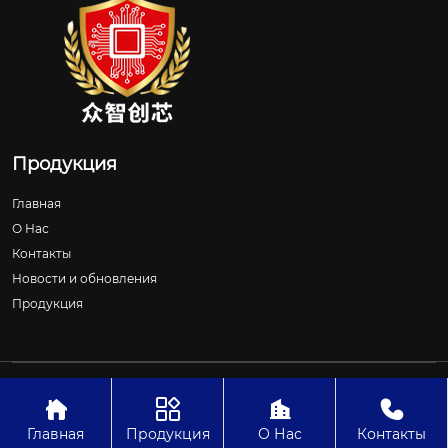
Продукция
Главная
О Нас
Контакты
Новости и обновления
Продукция
Авторское право©ООО Шицзячжуан Чжунчжичуансинь
Технологии




Главная
Продукция
О Нас
Контакты