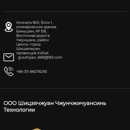
Комната 1601, блок 1,
коммерческое здание
Биньцзян, № 158,
Восточная дорога
Чжуншань, район
Цяоси, город
Шицзячжуан,
провинция Хэбэй
guozhijiao_888@163.com
+86-311-86078293
ООО Шицзячжуан Чжунчжичуансинь
Технологии