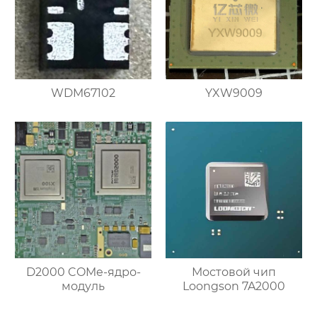
WDM67102
YXW9009
D2000 COMe-ядро-
Мостовой чип
модуль
Loongson 7A2000