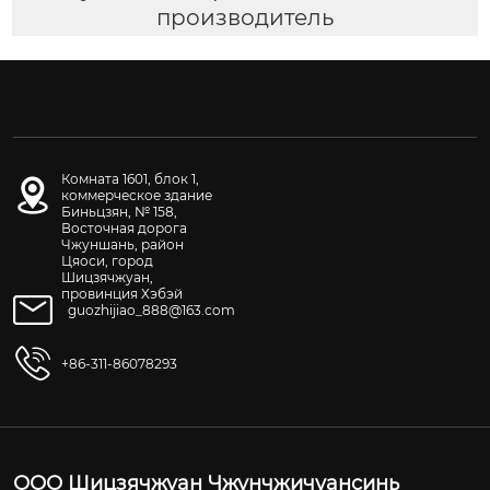
производитель
Комната 1601, блок 1,
коммерческое здание
Биньцзян, № 158,
Восточная дорога
Чжуншань, район
Цяоси, город
Шицзячжуан,
провинция Хэбэй
guozhijiao_888@163.com
+86-311-86078293
ООО Шицзячжуан Чжунчжичуансинь