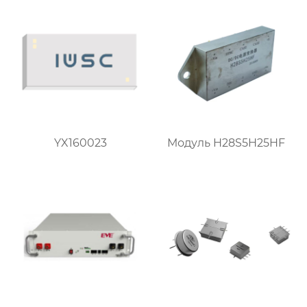
YX160023
Модуль H28S5H25HF