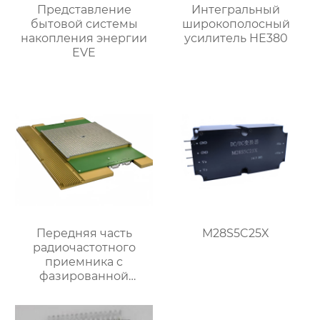
Представление
Интегральный
бытовой системы
широкополосный
накопления энергии
усилитель HE380
EVE
Передняя часть
M28S5C25X
радиочастотного
приемника c
фазированной
антенной решеткой K-
диапазона