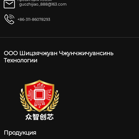
guozhijiao_888@163.com
+86-311-86078293
ООО Шицзячжуан Чжунчжичуансинь
Технологии
Продукция