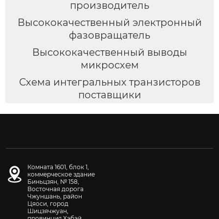
производитель
Высококачественный электронный
фазовращатель
Высококачественный выводы
микросхем
Схема интегральных транзисторов
поставщики
Комната 1601, блок 1,
коммерческое здание
Биньцзян, № 158,
Восточная дорога
Чжуншань, район
Цяоси, город
Шицзячжуан,
провинция Хэбэй