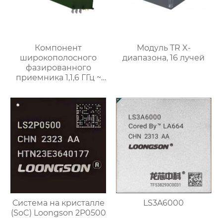
Компонент
Модуль TR X-
широкополосного
диапазона, 16 лучей
фазированного
приемника 1,1,6 ГГц ~
8,4 ГГц
Система на кристалле
LS3A6000
(SoC) Loongson 2P0500