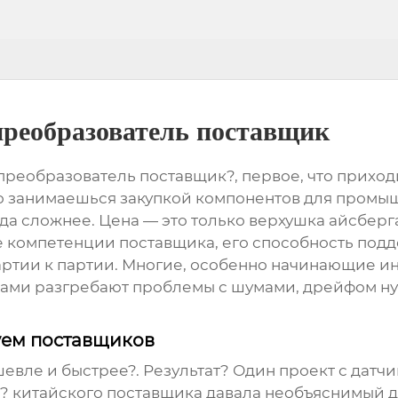
реобразователь поставщик
еобразователь поставщик?, первое, что приходит
ьно занимаешься закупкой компонентов для пром
да сложнее. Цена — это только верхушка айсберга.
 компетенции поставщика, его способность подде
артии к партии. Многие, особенно начинающие ин
цами разгребают проблемы с шумами, дрейфом ну
руем поставщиков
вле и быстрее?. Результат? Один проект с датчик
о? китайского поставщика давала необъяснимый д