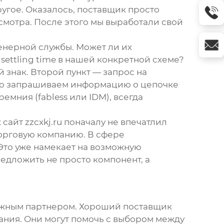
угое. Оказалось, поставщик просто
осмотра. После этого мы выработали свой
енерной службы. Может ли их
settling time в нашей конкретной схеме?
 знак. Второй пункт — запрос на
льно запрашиваем информацию о цепочке
мния (fabless или IDM), всегда
х сайт
zzcxkj.ru
поначалу не впечатлил
торговую компанию. В сфере
Это уже намекает на возможную
редложить не просто компонент, а
дежным партнером. Хороший
поставщик
ания. Они могут помочь с выбором между