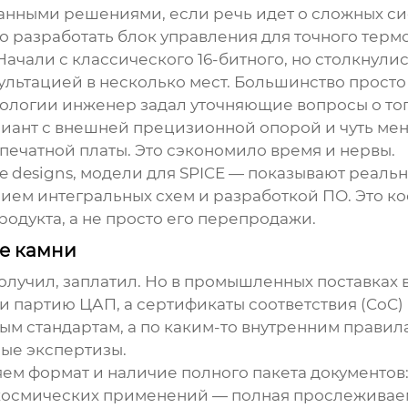
анными решениями, если речь идет о сложных си
 разработать блок управления для точного терм
ачали с классического 16-битного, но столкнули
ультацией в несколько мест. Большинство прост
ологии
инженер задал уточняющие вопросы о то
риант с внешней прецизионной опорой и чуть ме
печатной платы. Это сэкономило время и нервы.
e designs, модели для SPICE — показывают реальны
ием интегральных схем и разработкой ПО. Это кос
одукта, а не просто его перепродажи.
ые камни
 получил, заплатил. Но в промышленных поставках
и партию ЦАП, а сертификаты соответствия (CoC) и
 стандартам, а по каким-то внутренним правила
ые экспертизы.
яем формат и наличие полного пакета документов
осмических применений — полная прослеживаемос