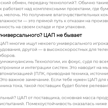
еский обмен, передачу технологий?. Обычно таки
 работают над комплексными проектами, где бума
ы, мелочь. Но получение влагочувствительных ко
влажности — это прямой путь к отказам на произв
нность на своем складе и при упаковке.
универсального? ЦАП не бывает
 ЦАП
многие ищут некоего универсального игрока
дования, другой — в высокоскоростных для теле
иборов.
унчжичуансинь Технологии
, их фокус, судя по в
роники и интеграции систем. Это наводит на мыс
автоматизацией (ПЛК, приводная техника, источ
o. Это важное замечание. Если тебе нужен ЦАП д
ика тока, такой поставщик будет более релеванте
альный? ЦАП от поставщика, основная масса прод
испытаний. Помехоустойчивость оказалась ниже 