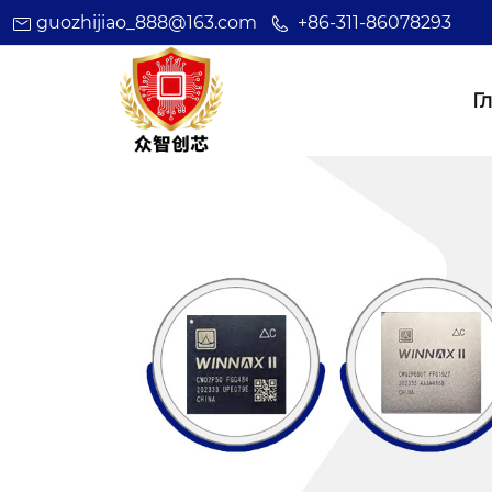
guozhijiao_888@163.com
+86-311-86078293
Г