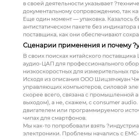
в своей деятельности указывает ?технич
документальному сопровождению, так как
Еще один момент — упаковка. Казалось б
антистатическом пакете без индикатора 
поставщика, как они обеспечивают сохра
Сценарии применения и почему ?
В своих поисках
китайского поставщика
аудио-ЦАП для профессионального обору
низкоскоростных для измерительных пр
Исходя из описания
ООО Шицзячжуан Чж
управляющих компьютеров, силовой элект
скорее всего, связана с промышленной 
выходом), а не, скажем, с consumer audi
двигателем или программируемого источн
чипах для смартфонов.
Мы как-то попробовали взять ?индустри
электроники. Проблемы начались с EMC-