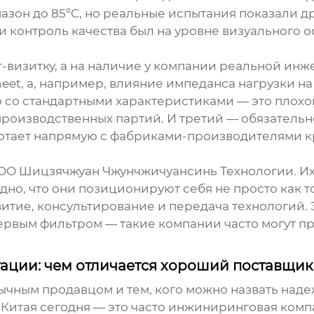
зон до 85°C, но реальные испытания показали др
и контроль качества был на уровне визуального 
-визитку, а на наличие у компании реальной инж
eet, а, например, влияние импеданса нагрузки на 
 со стандартными характеристиками — это плохой
х производственных партий. И третий — обязате
отает напрямую с фабриками-производителями кре
ОО Шицзячжуан Чжунчжичуансинь Технологии
. И
дно, что они позиционируют себя не просто как 
итие, консультирование и передача технологий. 
первым фильтром — такие компании часто могут п
тации: чем отличается хороший поставщик
бычным продавцом и тем, кого можно назвать на
 Китая сегодня — это часто инжиниринговая комп