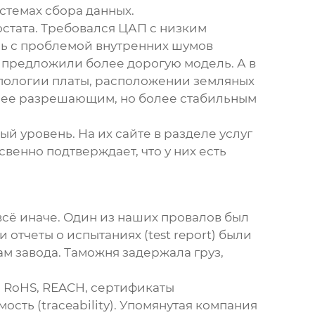
стемах сбора данных.
остата. Требовался ЦАП с низким
сь с проблемой внутренних шумов
о предложили более дорогую модель. А в
пологии платы, расположении земляных
нее разрешающим, но более стабильным
й уровень. На их сайте в разделе услуг
венно подтверждает, что у них есть
 всё иначе. Один из наших провалов был
 отчеты о испытаниях (test report) были
м завода. Таможня задержала груз,
: RoHS, REACH, сертификаты
ть (traceability). Упомянутая компания