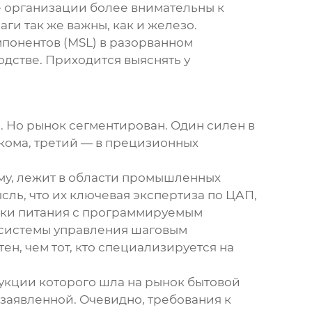
е организации более внимательны к
ги так же важны, как и железо.
мпонентов (MSL) в разорванном
одстве. Приходится выяснять у
. Но рынок сегментирован. Один силен в
кома, третий — в прецизионных
сему, лежит в области промышленных
ль, что их ключевая экспертиза по ЦАП,
ники питания с программируемым
ля системы управления шаговым
н, чем тот, кто специализируется на
укции которого шла на рынок бытовой
заявленной. Очевидно, требования к