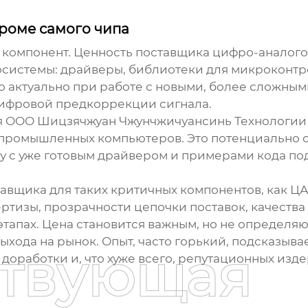
кроме самого чипа
ь компонент. Ценность
поставщика цифро-аналого
системы: драйверы, библиотеки для микроконтрол
 актуально при работе с новыми, более сложным
ифровой предкоррекции сигнала.
я
ООО Шицзячжуан Чжунчжичуансинь Технологии
ромышленных компьютеров. Это потенциально озн
лату с уже готовым драйвером и примерами кода 
тавщика
для таких критичных компонентов, как Ц
пертизы, прозрачности цепочки поставок, качест
этапах. Цена становится важным, но не определяю
ыхода на рынок. Опыт, часто горький, подсказыва
ствующая
 доработки и, что хуже всего, репутационных изд