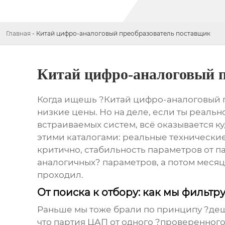
Главная
-
Китай цифро-аналоговый преобразователь поставщик
Китай цифро-аналоговый п
Когда ищешь ?Китай цифро-аналоговый пр
низкие цены. Но на деле, если ты реал
встраиваемых систем, всё оказывается ку
этими каталогами: реальные технические
критично, стабильность параметров от п
аналогичных? параметров, а потом меся
проходил.
От поиска к отбору: как мы фильт
Раньше мы тоже брали по принципу ?деше
что партия ЦАП от одного ?проверенног