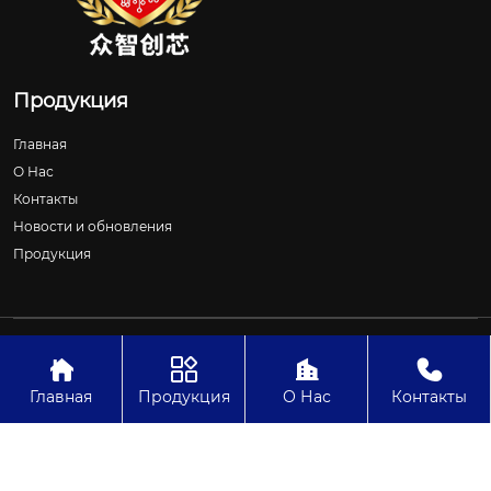
Продукция
Главная
О Нас
Контакты
Новости и обновления
Продукция
Авторское право©ООО Шицзячжуан Чжунчжичуансинь
Технологии




Главная
Продукция
О Нас
Контакты