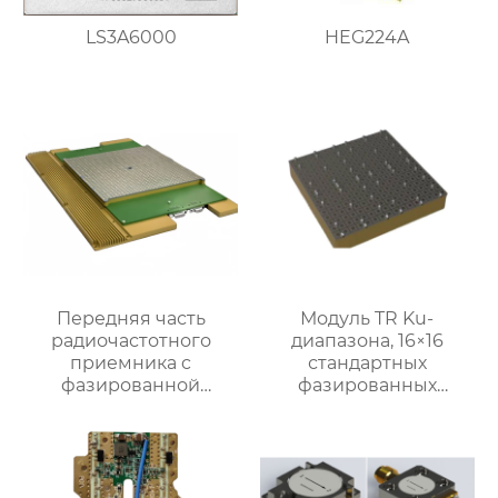
LS3A6000
HEG224A
Передняя часть
Модуль TR Ku-
радиочастотного
диапазона, 16×16
приемника c
стандартных
фазированной
фазированных
антенной решеткой K-
подрешеток
диапазона