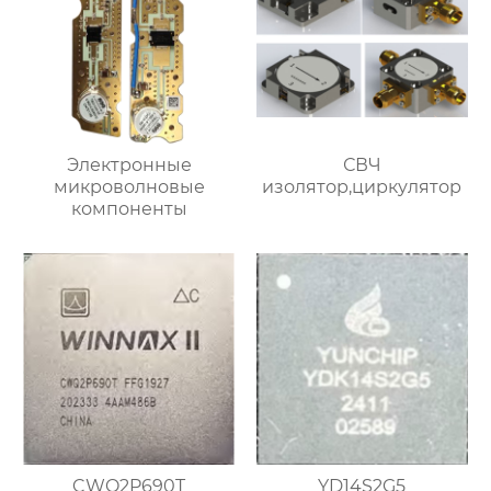
Электронные
СВЧ
микроволновые
изолятор,циркулятор
компоненты
CWQ2P690T
YD14S2G5