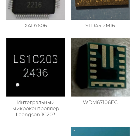
XAD7606
STD4512M16
Интегральный
WDM67106EC
микроконтроллер
Loongson 1C203