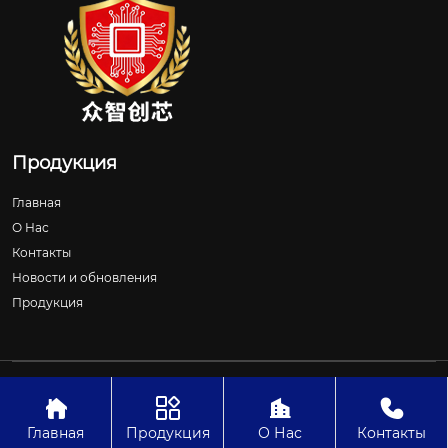
Продукция
Главная
О Нас
Контакты
Новости и обновления
Продукция
Авторское право©ООО Шицзячжуан Чжунчжичуансинь
Технологии




Главная
Продукция
О Нас
Контакты