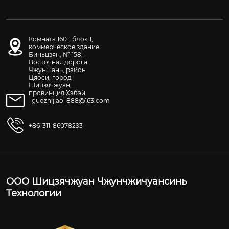
Комната 1601, блок 1,
коммерческое здание
Биньцзян, № 158,
Восточная дорога
Чжуншань, район
Цяоси, город
Шицзячжуан,
провинция Хэбэй
guozhijiao_888@163.com
+86-311-86078293
ООО Шицзячжуан Чжунчжичуансинь
Технологии