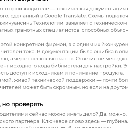
ит о производителе — техническая документация 
ого, сделанный в Google Translate. Схемы подкл
чжичуансинь Технологии
, заявляет о техническо
татных грамотных специалистов, способных объясн
 с этой конкретной фирмой, а с одним их ?конкур
ителей тока. В документации была ошибка в опи
делю, а через несколько часов. Ответил не менед
нт исходного кода библиотеки для настройки. Это
 есть доступ к исходникам и понимание продукта.
емой, живой технической поддержки — почти бол
ичителей
может быть скромным, но если на друго
, но проверять
водителями сейчас можно иметь дело? Да, можно. 
ческого партнёра. Ключевое слово здесь — глубин