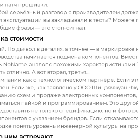
и патч прошивки.
бой серьёзный разговор с
производителем
должен
 эксплуатации вы закладывали в тесты? Можете 
общие фразы — это стоп-сигнал.
шка стоимости
. Но дьявол в деталях, а точнее — в маркировке н
одства начинается подмена компонентов. Вместо
ить NoName-аналог с похожими характеристиками ?
ь отлично. А вот вторая, третья…
мпании как о технологическом партнёре. Если это
ен. Если же, как заявлено у ООО Шицзячжуан Чж
ванию схем и продаже электронных компонентов,
ниматься пайкой и программированием. Это другой
едоставить не только спецификацию, но и фото 
онентов с указанием брендов. Если отказываются
одке понять уровень инженерной культуры на про
о ним встречают