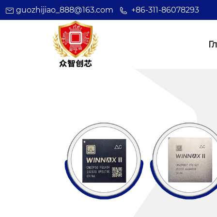
guozhijiao_888@163.com
+86-311-86078293
Г