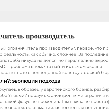
читель производитель
й ограничитель производитель?, первое, что при
 реальность, как обычно, сложнее. За последние
рпотреба никуда не делся, но параллельно вырос
D. Проблема в том, что найти их в этом океане — 
нера в штате с полноценной конструкторской бю
али?: эволюция подхода
окупаешь образец у европейского бренда, разби
ебе ?новый? продукт. С
электронными ограничит
такой фокус не проходил. Там важна не просто фо
ь возвраты, рекламации, испорченная репутация