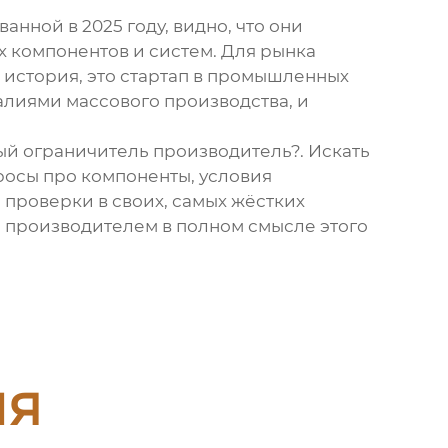
ной в 2025 году, видно, что они
х компонентов и систем. Для рынка
е история, это стартап в промышленных
алиями массового производства, и
ый ограничитель производитель?. Искать
просы про компоненты, условия
 проверки в своих, самых жёстких
я
производителем
в полном смысле этого
ия