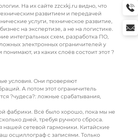
ологии. На их сайте
zzcxkj.ru
видно, что
 техническим развитием и передачей
хнические услуги, техническое развитие,
изнес на экспертизе, а не на логистике.
ние интегральных схем, разработка ПО,
 сложных
электронных ограничителей
у
и понимают, из каких слоёв состоит этот ?
ые условия. Они проверяют
браций. А потом этот
ограничитель
ются ?чудеса?: ложные срабатывания,
той фабрики. Всё было хорошо, пока мы не
сколько дней, требуя ручного сброса.
я нашей сетевой гармоники. Китайские
наш осциллограф с записями. Только