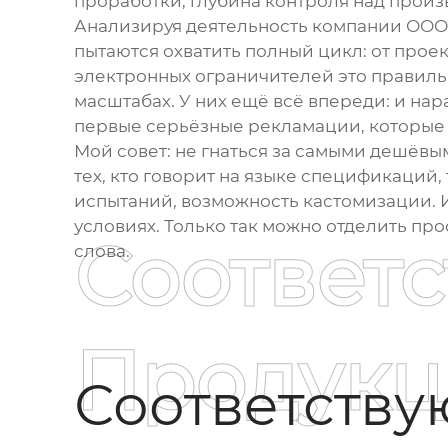
проработки, глубина контроля над прои
Анализируя деятельность компании ООО 
пытаются охватить полный цикл: от прое
электронных ограничителей
это правиль
масштабах. У них ещё всё впереди: и на
первые серьёзные рекламации, которые и
Мой совет: не гнаться за самыми дешёв
тех, кто говорит на языке спецификаций,
испытаний, возможность кастомизации. И
условиях. Только так можно отделить про
Соответ
слова.
Продукц
Соответств