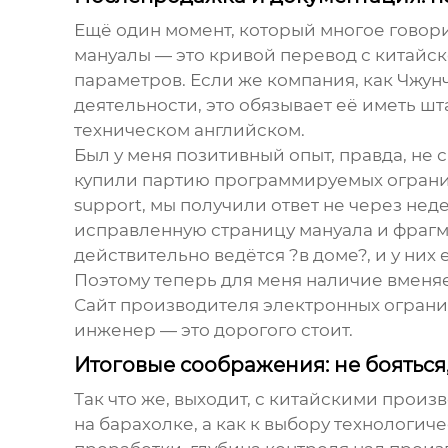
Ещё один момент, который многое говор
мануалы — это кривой перевод с китайск
параметров. Если же компания, как
Чжун
деятельности, это обязывает её иметь ш
техническом английском.
Был у меня позитивный опыт, правда, не
купили партию программируемых огранич
support, мы получили ответ не через не
исправленную страницу мануала и фрагме
действительно ведётся ?в доме?, и у них
Поэтому теперь для меня наличие вменя
Сайт
производителя электронных огран
инженер — это дорогого стоит.
Итоговые соображения: не бояться
Так что же, выходит, с китайскими произ
на барахолке, а как к выбору технологи