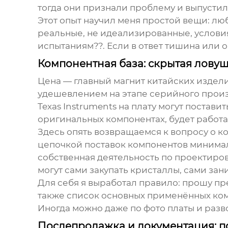
тогда они признали проблему и выпустил
Этот опыт научил меня простой вещи: лю
реальные, не идеализированные, условия
испытаниям??. Если в ответ тишина или 
Компонентная база: скрытая лову
Цена — главный магнит китайских изделий
удешевлением на этапе серийного произв
Texas Instruments на плату могут постав
оригинальных компонентах, будет работат
Здесь опять возвращаемся к вопросу о ко
цепочкой поставок компонентов минимал
собственная деятельность по проектиро
могут сами закупать кристаллы, сами за
Для себя я выработал правило: прошу пр
также список основных применённых комп
Иногда можно даже по фото платы и разв
Послепродажка и документация: п