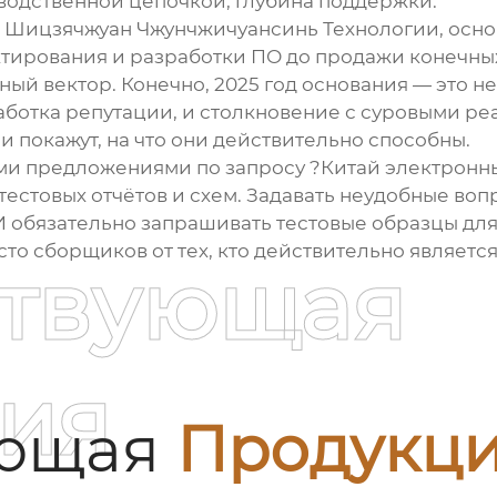
зводственной цепочкой, глубина поддержки.
Шицзячжуан Чжунчжичуансинь Технологии, основан
ктирования и разработки ПО до продажи конечны
ный вектор. Конечно, 2025 год основания — это н
работка репутации, и столкновение с суровыми ре
 покажут, на что они действительно способны.
ыми предложениями по запросу ?Китай электронн
 тестовых отчётов и схем. Задавать неудобные во
 обязательно запрашивать тестовые образцы для
сто сборщиков от тех, кто действительно являетс
ствующая
ия
ующая
Продукц