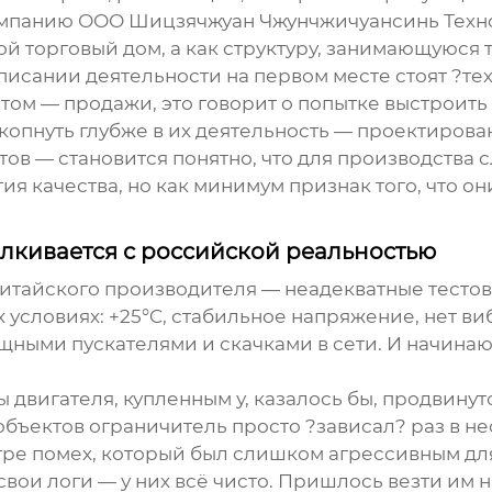
 компанию ООО Шицзячжуан Чжунчжичуансинь Техн
ой торговый дом, а как структуру, занимающуюся
описании деятельности на первом месте стоят ?те
том — продажи, это говорит о попытке выстроить б
 копнуть глубже в их деятельность — проектирова
ов — становится понятно, что для производства
тия качества, но как минимум признак того, что он
алкивается с российской реальностью
итайского производителя — неадекватные тестов
условиях: +25°C, стабильное напряжение, нет ви
ощными пускателями и скачками в сети. И начина
 двигателя, купленным у, казалось бы, продвину
объектов ограничитель просто ?зависал? раз в не
ре помех, который был слишком агрессивным дл
вои логи — у них всё чисто. Пришлось везти им 