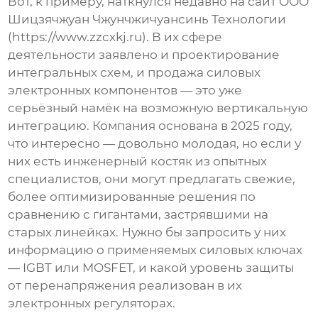
Вот, к примеру, наткнулся недавно на сайт
ООО
Шицзячжуан Чжунчжичуансинь Технологии
(
https://www.zzcxkj.ru
). В их сфере
деятельности заявлено и проектирование
интегральных схем, и продажа силовых
электронных компонентов — это уже
серьёзный намёк на возможную вертикальную
интеграцию. Компания основана в 2025 году,
что интересно — довольно молодая, но если у
них есть инженерный костяк из опытных
специалистов, они могут предлагать свежие,
более оптимизированные решения по
сравнению с гигантами, застрявшими на
старых линейках. Нужно бы запросить у них
информацию о применяемых силовых ключах
— IGBT или MOSFET, и какой уровень защиты
от перенапряжения реализован в их
электронных регуляторах
.