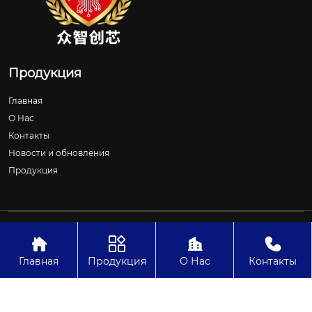
Продукция
Главная
О Нас
Контакты
Новости и обновления
Продукция
Авторское право©ООО Шицзячжуан Чжунчжичуансинь
Технологии




Главная
Продукция
О Нас
Контакты