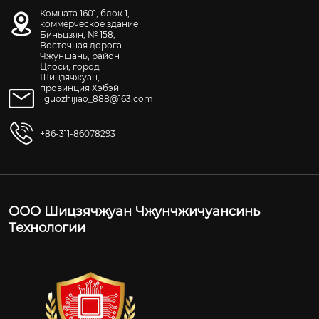
Комната 1601, блок 1,
коммерческое здание
Биньцзян, № 158,
Восточная дорога
Чжуншань, район
Цяоси, город
Шицзячжуан,
провинция Хэбэй
guozhijiao_888@163.com
+86-311-86078293
ООО Шицзячжуан Чжунчжичуансинь
Технологии