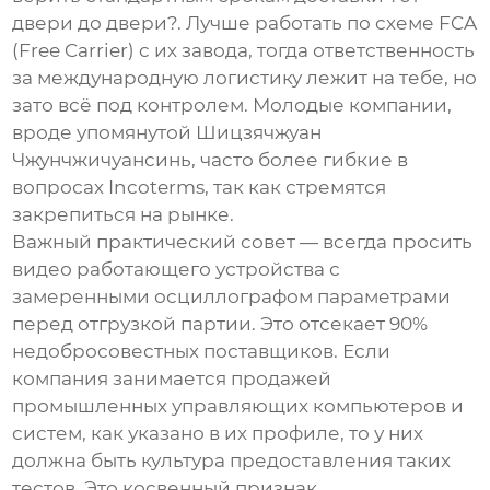
двери до двери?. Лучше работать по схеме FCA
(Free Carrier) с их завода, тогда ответственность
за международную логистику лежит на тебе, но
зато всё под контролем. Молодые компании,
вроде упомянутой Шицзячжуан
Чжунчжичуансинь, часто более гибкие в
вопросах Incoterms, так как стремятся
закрепиться на рынке.
Важный практический совет — всегда просить
видео работающего устройства с
замеренными осциллографом параметрами
перед отгрузкой партии. Это отсекает 90%
недобросовестных поставщиков. Если
компания занимается
продажей
промышленных управляющих компьютеров и
систем
, как указано в их профиле, то у них
должна быть культура предоставления таких
тестов. Это косвенный признак