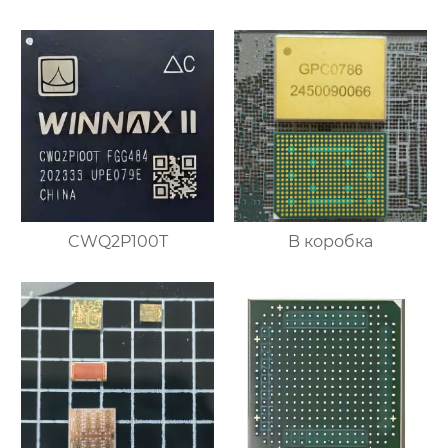
CWQ2P100T
B коробка