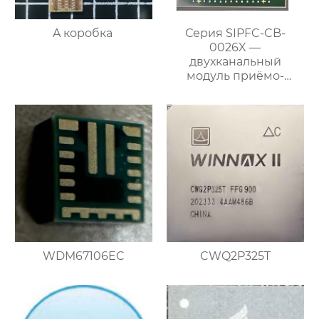
A коробка
Серия SIPFC-CB-
0026X —
двухканальный
модуль приёмо-
передающего
преобразования
частоты
WDM67106EC
CWQ2P325T