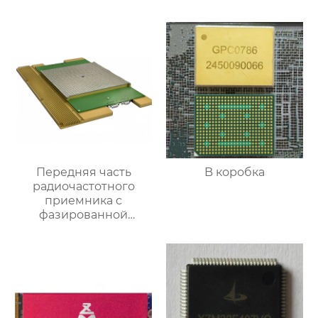
Передняя часть
B коробка
радиочастотного
приемника c
фазированной
антенной решеткой K-
диапазона