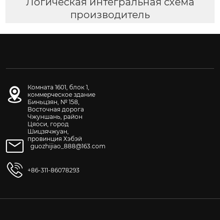
Логическая интегральная схема
производитель
Комната 1601, блок 1,
коммерческое здание
Биньцзян, № 158,
Восточная дорога
Чжуншань, район
Цяоси, город
Шицзячжуан,
провинция Хэбэй
guozhijiao_888@163.com
+86-311-86078293