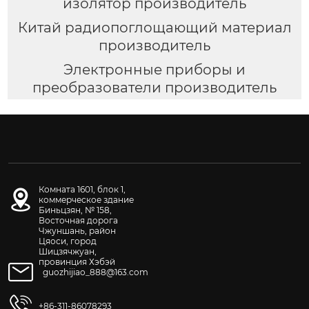
изолятор производитель
Китай радиопоглощающий материал
производитель
Электронные приборы и
преобразователи производитель
Комната 1601, блок 1,
коммерческое здание
Биньцзян, № 158,
Восточная дорога
Чжуншань, район
Цяоси, город
Шицзячжуан,
провинция Хэбэй
guozhijiao_888@163.com
+86-311-86078293