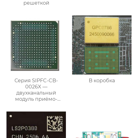
решеткой
Серия SIPFC-CB-
B коробка
0026X —
двухканальный
модуль приёмо-
передающего
преобразования
частоты