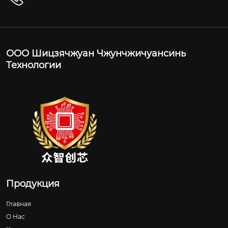
ООО Шицзячжуан Чжунчжичуансинь
Технологии
Продукция
Главная
О Нас