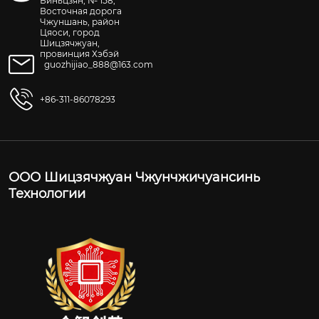
Биньцзян, № 158,
Восточная дорога
Чжуншань, район
Цяоси, город
Шицзячжуан,
провинция Хэбэй
guozhijiao_888@163.com
+86-311-86078293
ООО Шицзячжуан Чжунчжичуансинь
Технологии