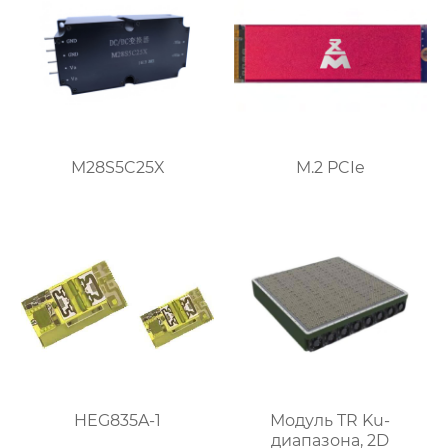
M28S5C25X
M.2 PCIe
HEG835A-1
Модуль TR Ku-
диапазона, 2D