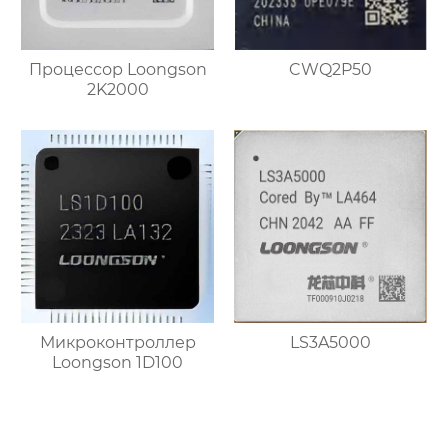
Процессор Loongson
CWQ2P50
2K2000
Микроконтроллер
LS3A5000
Loongson 1D100