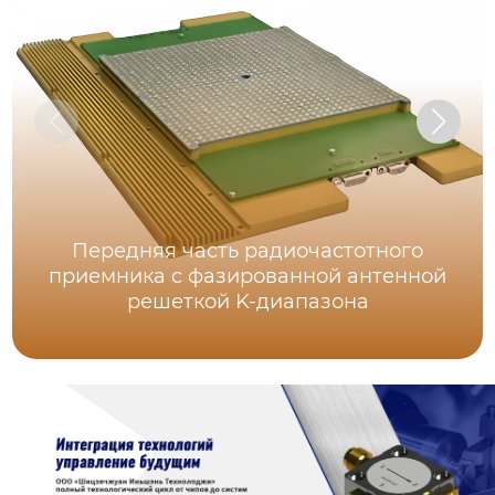
Передняя часть радиочастотного
приемника c фазированной антенной
решеткой K-диапазона