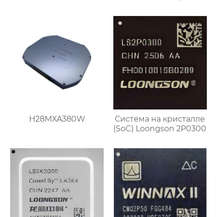
H28MXA380W
Система на кристалле
(SoC) Loongson 2P0300