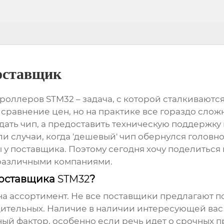
оставщик
троллеров STM32
– задача, с которой сталкивают
о сравнение цен, но на практике все гораздо сложн
ать чип, а предоставить техническую поддержку 
 случаи, когда 'дешевый' чип обернулся головн
ы у поставщика. Поэтому сегодня хочу поделитьс
 различными компаниями.
поставщика
STM32
?
 на ассортимент. Не все поставщики предлагают
дительных. Наличие в наличии интересующей вас
ый фактор, особенно если речь идет о срочных п