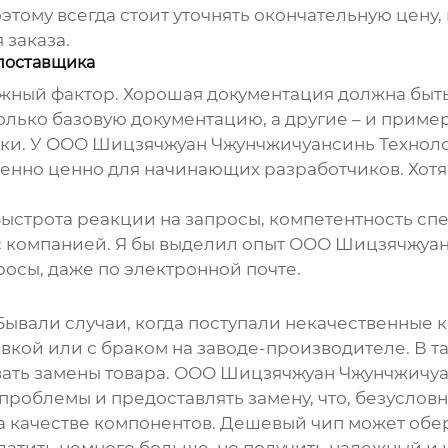
этому всегда стоит уточнять окончательную цену,
заказа.
 поставщика
жный фактор. Хорошая документация должна быть 
ько базовую документацию, а другие – и пример
ки. У ООО Шицзячжуан Чжунчжичуансинь Технолог
бенно ценно для начинающих разработчиков. Хотя,
ыстрота реакции на запросы, компетентность спец
 с компанией. Я бы выделил опыт ООО Шицзячжуа
росы, даже по электронной почте.
 Бывали случаи, когда поступали некачественные 
кой или с браком на заводе-производителе. В т
вать замены товара. ООО Шицзячжуан Чжунчжичуа
проблемы и предоставлять замену, что, безуслов
на качестве компонентов. Дешевый чип может об