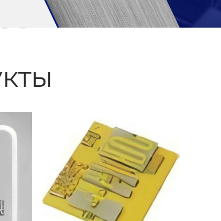
ые
кты