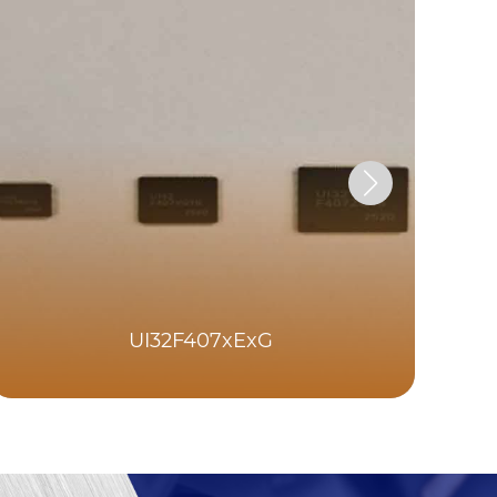
UI32F407xExG