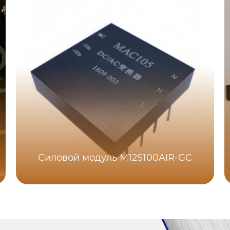
Силовой модуль M12S100AIR-GC