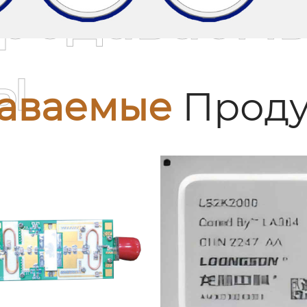
родаваем
ы
аваемые
Проду