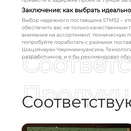
привести к задержке проекта. Лучше зап
Заключение: как выбрать идеальн
Выбор надежного поставщика
STM32
– эт
обеспечить вас не только качественным
внимание на ассортимент, техническую п
попробуйте поработать с разными постав
Шицзячжуан Чжунчжичуансинь Технологии
Соответ
разработчиков, и я бы рекомендовал обр
Продукц
Соответств