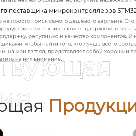
латить немного больше, но получить надежный и 
ого
поставщика микроконтроллеров STM3
о не просто поиск самого дешевого варианта. Эт
 продуктом, но и технической поддержкой, опера
оддержку, репутацию и качество компонентов. И 
щиками, чтобы найти того, кто лучше всего соот
, на мой взгляд, представляет собой хороший в
ствующая
атить на них внимание.
ия
ующая
Продукц