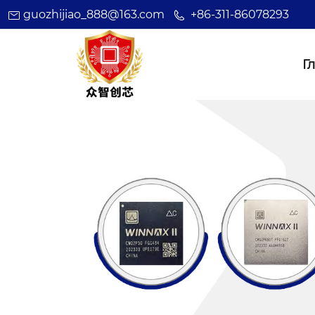
guozhijiao_888@163.com
+86-311-86078293
Г