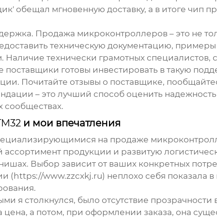
ик' обещал мгновенную доставку, а в итоге чип пр
держка. Продажа микроконтроллеров – это не тол
едоставить техническую документацию, примеры 
. Наличие технически грамотных специалистов, с
се поставщики готовы инвестировать в такую подд
тации. Почитайте отзывы о поставщике, пообщайте
ндации – это лучший способ оценить надежность 
х сообществах.
TM32
и мои впечатления
специализирующимися на продаже микроконтролле
ассортимент продукции и развитую логистическу
ишах. Выбор зависит от ваших конкретных потр
https://www.zzcxkj.ru) неплохо себя показала в
рования.
ми я столкнулся, было отсутствие прозрачности
цена, а потом, при оформлении заказа, она суще