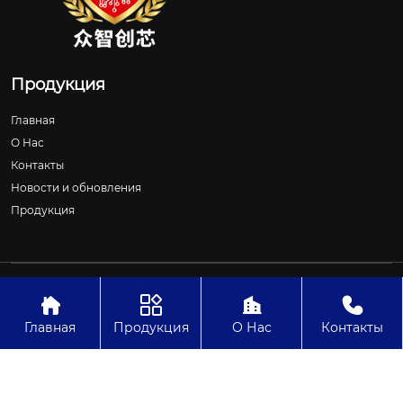
Продукция
Главная
О Нас
Контакты
Новости и обновления
Продукция
Авторское право©ООО Шицзячжуан Чжунчжичуансинь
Технологии




Главная
Продукция
О Нас
Контакты