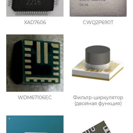
XAD7606
CWQ2P690T
WDM67106EC
Фильтр-циркулятор
(двойная функция)