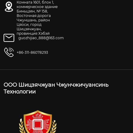
Комната 1601, блок 1,
коммерческое здание
Биньцзян, № 158,
Восточная дорога
Чжуншань, район
Цяоси, город
Шицзячжуан,
провинция Хэбэй
guozhijiao_888@163.com
+86-311-86078293
ООО Шицзячжуан Чжунчжичуансинь
Технологии