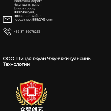
Восточная дорога
Чжуншань, район
Цяоси, город
Шицзячжуан,
провинция Хэбэй
guozhijiao_888@163.com
+86-311-86078293
ООО Шицзячжуан Чжунчжичуансинь
Технологии