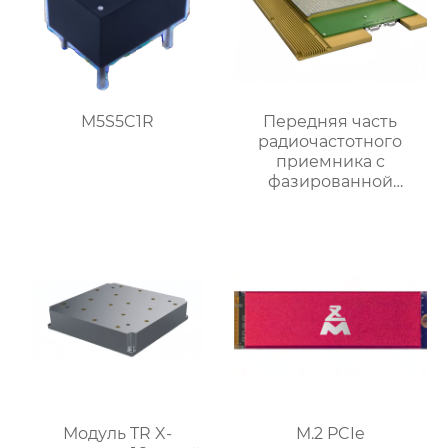
M5S5C1R
Передняя часть
радиочастотного
приемника c
фазированной
антенной решеткой K-
диапазона
Модуль TR X-
M.2 PCIe