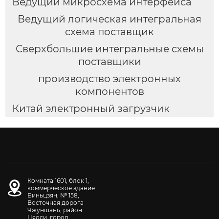
Ведущий микросхема интерфейса
Ведущий логическая интегральная
схема поставщик
Сверхбольшие интегральные схемы
поставщики
производство электронных
компонентов
Китай электронный загрузчик
Комната 1601, блок 1,
коммерческое здание
Биньцзян, № 158,
Восточная дорога
Чжуншань, район
Цяоси, город