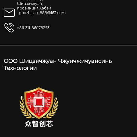
Шицзячжуан,
провинция Хэбэй
guozhijiao_888@163.com
+86-311-86078293
ООО Шицзячжуан Чжунчжичуансинь
Технологии