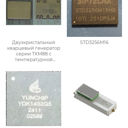
Двухкристальный
STD3256M16
кварцевый генератор
серии TXM88 с
температурной
компенсацией и
защитой от вибраций