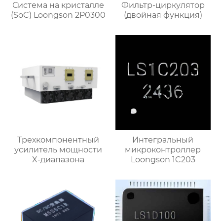
Система на кристалле
Фильтр-циркулятор
(SoC) Loongson 2P0300
(двойная функция)
Трехкомпонентный
Интегральный
усилитель мощности
микроконтроллер
X-диапазона
Loongson 1C203