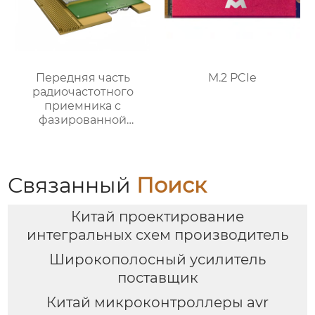
Передняя часть
M.2 PCIe
радиочастотного
приемника c
фазированной
антенной решеткой K-
диапазона
Связанный
Поиск
Китай проектирование
интегральных схем производитель
Широкополосный усилитель
поставщик
Китай микроконтроллеры avr