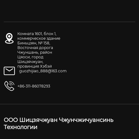
Комната 1601, блок 1,
коммерческое здание
Биньцзян, № 158,
Восточная дорога
Чжуншань, район
Цяоси, город
Шицзячжуан,
провинция Хэбэй
guozhijiao_888@163.com
+86-311-86078293
ООО Шицзячжуан Чжунчжичуансинь
Технологии