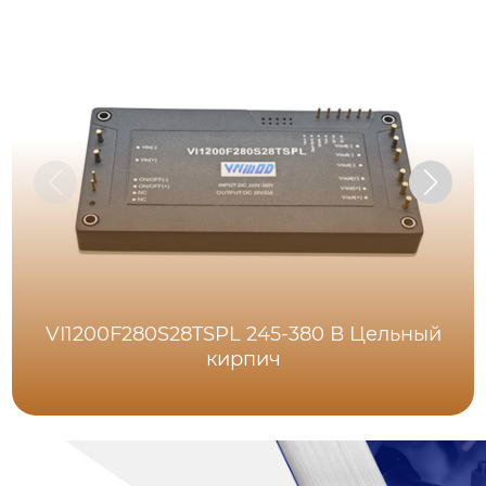
VI1200F280S28TSPL 245-380 В Цельный
кирпич