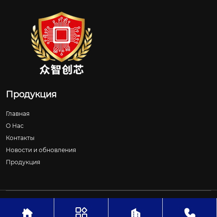
Продукция
Главная
О Нас
Контакты
Новости и обновления
Продукция
Авторское право©ООО Шицзячжуан Чжунчжичуансинь
Технологии



