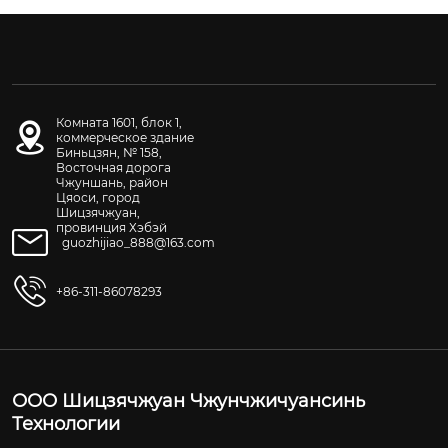
Комната 1601, блок 1,
коммерческое здание
Биньцзян, № 158,
Восточная дорога
Чжуншань, район
Цяоси, город
Шицзячжуан,
провинция Хэбэй
guozhijiao_888@163.com
+86-311-86078293
ООО Шицзячжуан Чжунчжичуансинь
Технологии