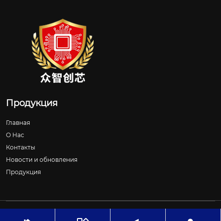
Продукция
Главная
О Нас
Контакты
Новости и обновления
Продукция
Авторское право©ООО Шицзячжуан Чжунчжичуансинь
Технологии