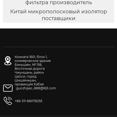
фильтра производитель
Китай микрополосковый изолятор
поставщики
Комната 1601, блок 1,
коммерческое здание
Биньцзян, № 158,
Восточная дорога
Чжуншань, район
Цяоси, город
Шицзячжуан,
провинция Хэбэй
guozhijiao_888@163.com
+86-311-86078293