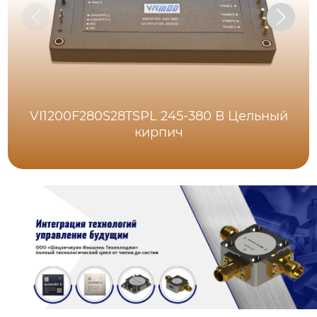
VI1200F280S28TSPL 245-380 В Цельный
кирпич