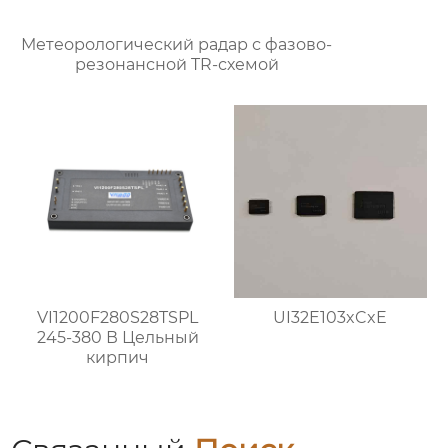
Метеорологический радар с фазово-
резонансной TR-схемой
VI1200F280S28TSPL
UI32E103xCxE
245-380 В Цельный
кирпич