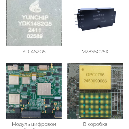
YD14S2G5
M28S5C25X
Модуль цифровой
B коробка