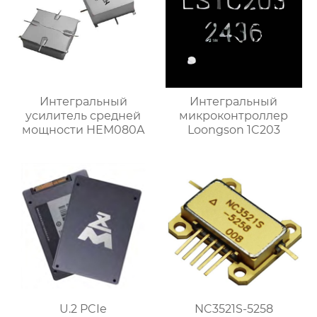
Интегральный
Интегральный
усилитель средней
микроконтроллер
мощности HEM080A
Loongson 1C203
U.2 PCIe
NC3521S-5258