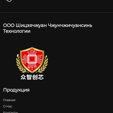
ООО Шицзячжуан Чжунчжичуансинь
Технологии
Продукция
Главная
О Нас
Контакты