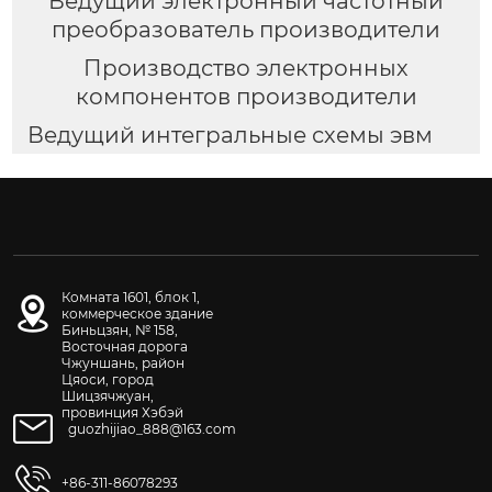
Ведущий электронный частотный
преобразователь производители
Производство электронных
компонентов производители
Ведущий интегральные схемы эвм
Комната 1601, блок 1,
коммерческое здание
Биньцзян, № 158,
Восточная дорога
Чжуншань, район
Цяоси, город
Шицзячжуан,
провинция Хэбэй
guozhijiao_888@163.com
+86-311-86078293