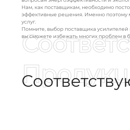
вопросам энергоэффективности и эколог
Нам, как поставщикам, необходимо пост
эффективные решения. Именно поэтому 
услуг.
Помните, выбор
поставщика усилителей
Соответ
вы сможете избежать многих проблем в 
Продукц
Соответств