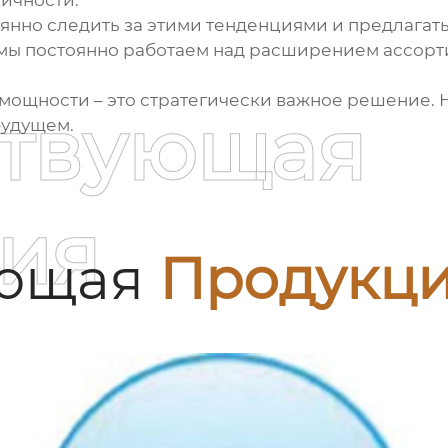
ичности.
оянно следить за этими тенденциями и предлага
мы постоянно работаем над расширением ассорт
 мощности
– это стратегически важное решение. Н
ствующая
будущем.
ия
ующая
Продукц