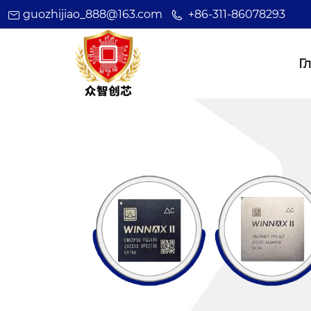
guozhijiao_888@163.com
+86-311-86078293
Г