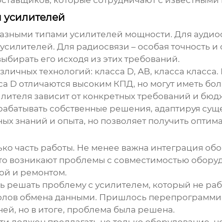
оставщиков, которые сотрудничают с известным
 усилителей
 разными типами
усилителей мощности
. Для аудио
силителей. Для радиосвязи – особая точность и 
выбирать его исходя из этих требований.
зличных технологий: класса D, AB, класса класса
са D отличаются высоким КПД, но могут иметь бо
лителя зависит от конкретных требований и бюд
зрабатывать собственные решения, адаптируя су
ых знаний и опыта, но позволяет получить оптима
лько часть работы. Не менее важна интеграция о
о возникают проблемы с совместимостью оборуд
ой и ремонтом.
ь решать проблему с усилителем, который не раб
колов обмена данными. Пришлось перепрограммир
ней, но в итоге, проблема была решена.