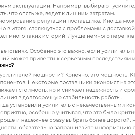
виям эксплуатации. Например, выбирают усилите
, что опять же, ведет к лишним затратам.
норирование репутации поставщика. Иногда мож
о в итоге, столкнуться с проблемами с доставкой
ел много таких историй. Лучше немного перепла
тветствиях. Особенно это важно, если усилител
ний может привести к серьезным последствиям и
важно?
усилителей мощности
? Конечно, это мощность, 
понентов. Некоторые поставщики экономят на эт
нижает стоимость, но и снижает надежность и ср
стиция в долгосрочную стабильность работы.
огда установили усилитель с некачественными ко
неприятно, особенно учитывая, что это было кри
 проще и надежнее сразу выбрать более дорогой, 
щности
, обязательно запрашивайте информацию о