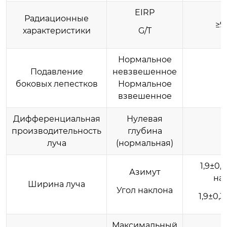
EIRP
Радиационные
≥9
характеристики
G/T
Нормальное
Подавление
невзвешенное
боковых лепестков
Нормальное
взвешенное
Дифференциальная
Нулевая
производительность
глубина
луча
(нормальная)
1,9±0,
Азимут
на
Ширина луча
Угол наклона
1,9±0,
Максимальный