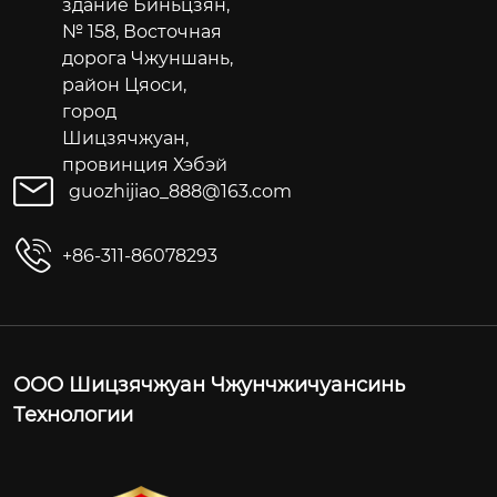
здание Биньцзян,
№ 158, Восточная
дорога Чжуншань,
район Цяоси,
город
Шицзячжуан,
провинция Хэбэй
guozhijiao_888@163.com
+86-311-86078293
ООО Шицзячжуан Чжунчжичуансинь
Технологии