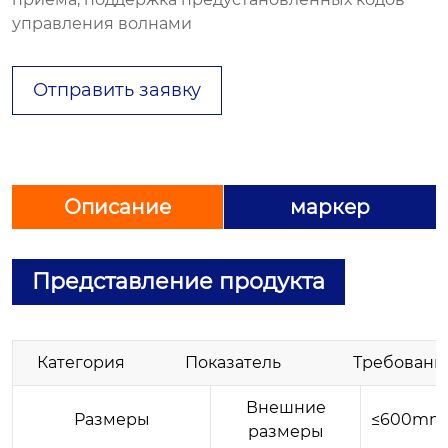
управления волнами
Отправить заявку
Описание
маркер
Представление продукта
Категория Показатель Требования к
Внешние
Размеры
≤600mm
размеры