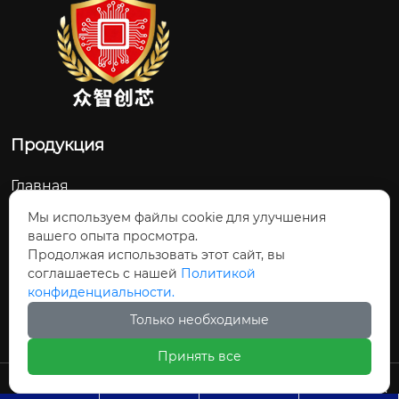
Продукция
Главная
О Нас
Мы используем файлы cookie для улучшения
вашего опыта просмотра.
Контакты
Продолжая использовать этот сайт, вы
соглашаетесь с нашей
Политикой
Новости и обновления
конфиденциальности.
Продукция
Только необходимые
Принять все
Авторское право©ООО Шицзячжуан