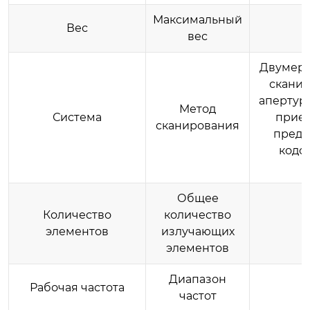
Максимальный
Вес
вес
Двумерн
сканир
апертура
Метод
Система
прием
сканирования
преду
кодо
Общее
Количество
количество
элементов
излучающих
элементов
Диапазон
Рабочая частота
частот