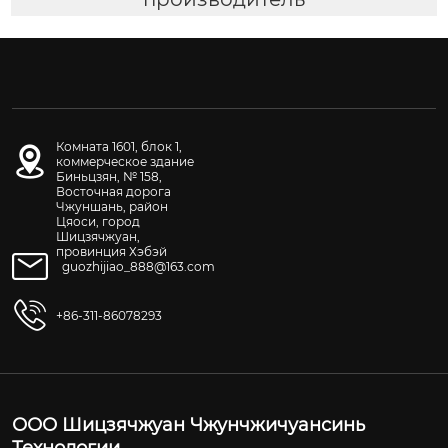
Комната 1601, блок 1,
коммерческое здание
Биньцзян, № 158,
Восточная дорога
Чжуншань, район
Цяоси, город
Шицзячжуан,
провинция Хэбэй
guozhijiao_888@163.com
+86-311-86078293
ООО Шицзячжуан Чжунчжичуансинь