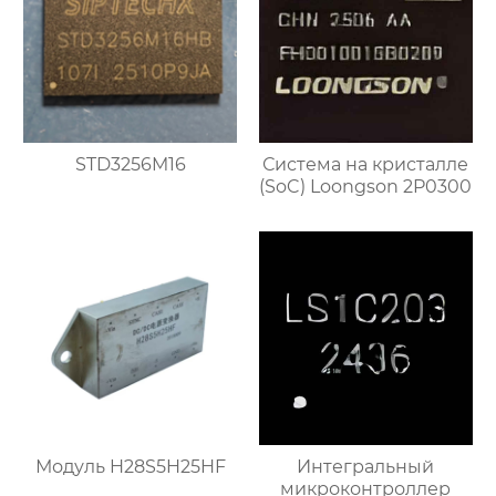
STD3256M16
Система на кристалле
(SoC) Loongson 2P0300
Модуль H28S5H25HF
Интегральный
микроконтроллер