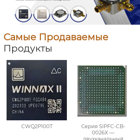
Самые Продаваемые
Продукты
CWQ2P100T
Серия SIPFC-CB-
0026X —
двухканальный