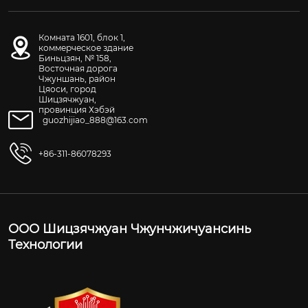
Комната 1601, блок 1,
коммерческое здание
Биньцзян, № 158,
Восточная дорога
Чжуншань, район
Цяоси, город
Шицзячжуан,
провинция Хэбэй
guozhijiao_888@163.com
+86-311-86078293
ООО Шицзячжуан Чжунчжичуансинь
Технологии