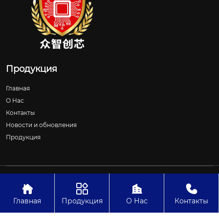
Продукция
Главная
О Нас
Контакты
Новости и обновления
Продукция
Авторское право©ООО Шицзячжуан Чжунчжичуансинь
Технологии




Главная
Продукция
О Нас
Контакты