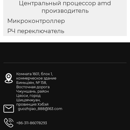
Центральный процессор amd
производитель
Микроконтроллер
РЧ переключатель
Комната 1601, блок 1,
коммерческое здание
Биньцзян, № 158,
Восточная дорога
Чжуншань, район
Цяоси, город
Шицзячжуан,
провинция Хэбэй
guozhijiao_888@163.com
+86-311-86078293