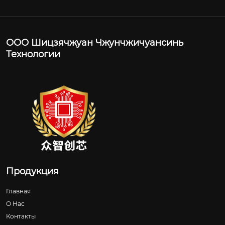
ООО Шицзячжуан Чжунчжичуансинь
Технологии
Продукция
Главная
О Нас
Контакты