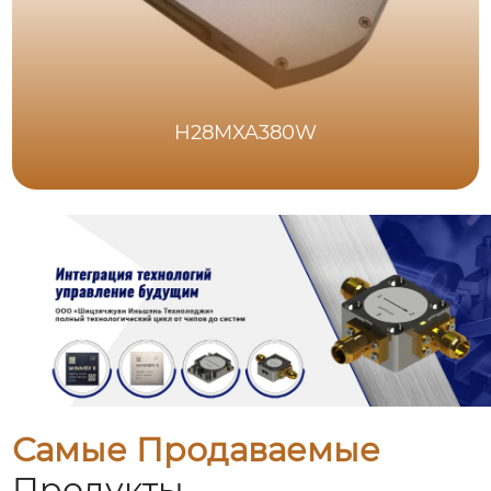
H28MXA380W
Самые Продаваемые
Продукты