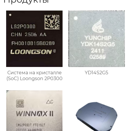
Система на кристалле
YD14S2G5
(SoC) Loongson 2P0300