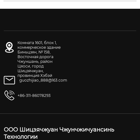
Комната 1601, блок 1,
коммерческое здание
Биньцзян, № 158,
Восточная дорога
Чжуншань, район
Цяоси, город
Шицзячжуан,
провинция Хэбэй
guozhijiao_888@163.com
+86-311-86078293
ООО Шицзячжуан Чжунчжичуансинь
Технологии