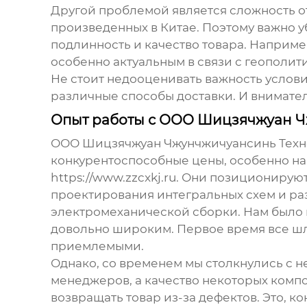
Другой проблемой является сложность о
произведенных в Китае. Поэтому важно 
подлинность и качество товара. Например
особенно актуальным в связи с геополит
Не стоит недооценивать важность услови
различные способы доставки. И внимател
Опыт работы с ООО Шицзячжуан Ч
ООО Шицзячжуан Чжунчжичуансинь Технол
конкурентоспособные цены, особенно на
https://www.zzcxkj.ru
. Они позиционируют
проектирования интегральных схем и ра
электромеханической сборки. Нам было н
довольно широким. Первое время все шло
приемлемыми.
Однако, со временем мы столкнулись с н
менеджеров, а качество некоторых компо
возвращать товар из-за дефектов. Это, к