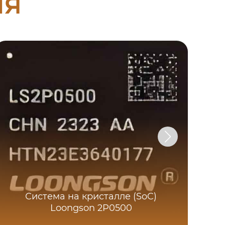
ия
Система на кристалле (SoC)
Вст
Loongson 2P0500