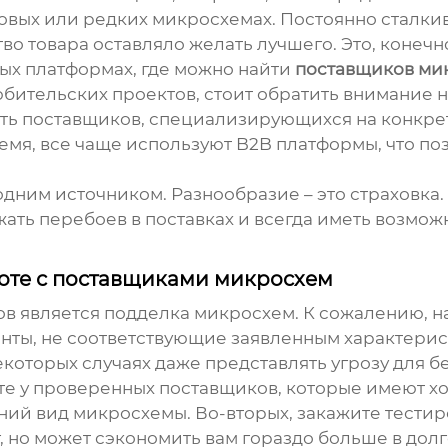
овых или редких микросхемах. Постоянно сталкив
тво товара оставляло желать лучшего. Это, конечн
ых платформах, где можно найти
поставщиков ми
бительских проектов, стоит обратить внимание н
ть поставщиков, специализирующихся на конкрет
емя, все чаще используют B2B платформы, что поз
одним источником. Разнообразие – это страховка
ать перебоев в поставках и всегда иметь возмо
оте с
поставщиками микросхем
в является подделка микросхем. К сожалению, н
ты, не соответствующие заявленным характерист
некоторых случаях даже представлять угрозу для 
йте у проверенных поставщиков, которые имеют х
ний вид микросхемы. Во-вторых, закажите тести
г, но может сэкономить вам гораздо больше в дол