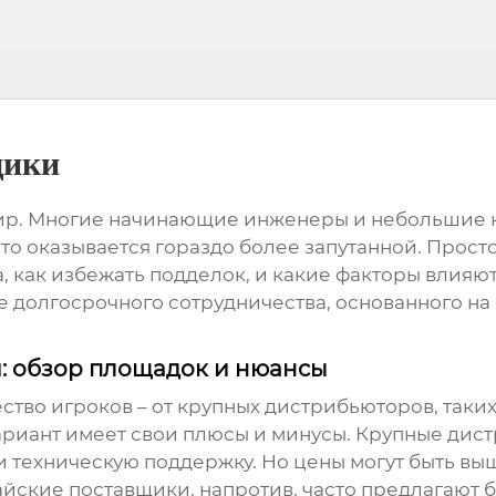
щики
ир. Многие начинающие инженеры и небольшие к
о оказывается гораздо более запутанной. Просто 
, как избежать подделок, и какие факторы влияют 
ие долгосрочного сотрудничества, основанного н
м
: обзор площадок и нюансы
во игроков – от крупных дистрибьюторов, таких ка
вариант имеет свои плюсы и минусы. Крупные ди
и техническую поддержку. Но цены могут быть выш
айские поставщики, напротив, часто предлагают 