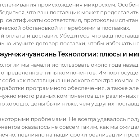
тслеживания происхождения микросхем. Особенно
убедиться, что ваш поставщик может предостави
, сертификаты соответствия, протоколы испытаний
ической обстановкой и перебоями в поставках.
й оплаты и доставки. Убедитесь, что ваш поставщ
ьно изучите договор поставки, чтобы избежать 
жунчжичуансинь Технологии: плюсы и ми
огии мы начали использовать около года назад
 определенные типы компонентов. Импорт осущест
 себя как поставщика широкого спектра компоне
зработки программного обеспечения, а также эл
ужно много разных компонентов для различных п
 хорошо, цены были ниже, чем у других поставщи
екоторыми проблемами. Не всегда удавалось пол
нентов оказалось не совсем таким, как мы ожида
онечно, повлияло на наши сроки реализации проек