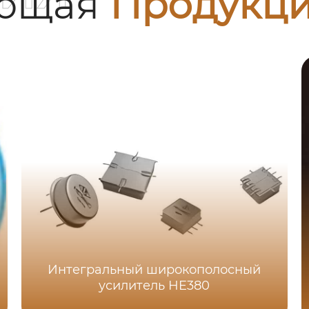
ующая
Продукц
Интегральный широкополосный
усилитель HE380