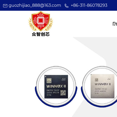
guozhijiao_888@163.com
+86-311-86078293
Г