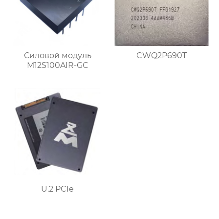
Силовой модуль
CWQ2P690T
M12S100AIR-GC
U.2 PCIe