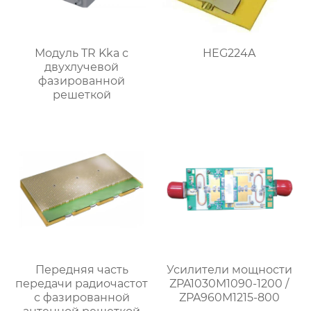
Модуль TR Kka с
HEG224A
двухлучевой
фазированной
решеткой
Передняя часть
Усилители мощности
передачи радиочастот
ZPA1030M1090-1200 /
с фазированной
ZPA960M1215-800