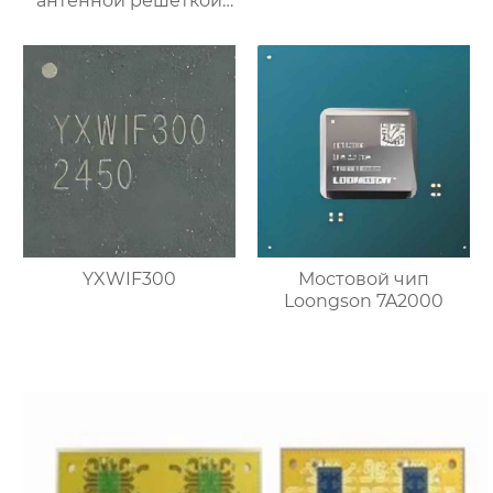
антенной решеткой
Ка-диапазона
YXWIF300
Мостовой чип
Loongson 7A2000