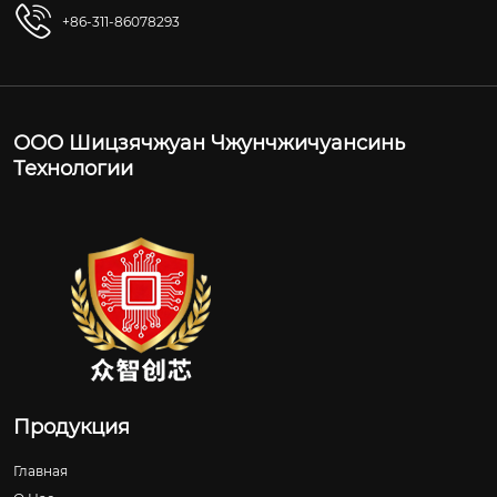
+86-311-86078293
ООО Шицзячжуан Чжунчжичуансинь
Технологии
Продукция
Главная