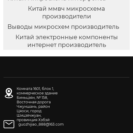
Китай ммвч микросхема
производители
Выводы микросхем производитель
Китай электронные компоненты
интернет производитель
Комната 1601, блок 1,
коммерческое здание
Биньцзян, № 158,
Восточная дорога
Чжуншань, район
Цяоси, город
Шицзячжуан,
провинция Хэбэй
guozhijiao_888@163.com